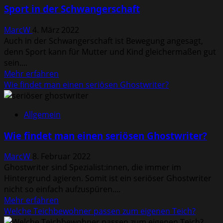
Eigenkapital
Sport in der Schwangerschaft
brauche
ich
MarcW
4. März 2022
für
Auch in der Schwangerschaft ist Bewegung angesagt,
die
denn Sport kann für Mutter und Kind gleichermaßen gut
Baufinanzierung
sein....
in
Mehr
Mehr erfahren
Deutschland?
Informationen
Wie findet man einen seriösen Ghostwriter?
über
Sport
Allgemein
in
der
Wie findet man einen seriösen Ghostwriter?
Schwangerschaft
MarcW
8. Februar 2022
Ghostwriter sind Spezialist:innen, die immer im
Hintergrund agieren. Somit ist ein seriöser Ghostwriter
nicht so einfach aufzuspüren....
Mehr
Mehr erfahren
Informationen
Welche Teichbewohner passen zum eigenen Teich?
über