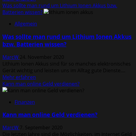
Informationen
Was sollte man rund um Lithium Ionen Akkus bzw.
über
Batterien wissen?
Welche
Allgemein
Vorteile
bietet
Was sollte man rund um Lithium Ionen Akkus
ein
bzw. Batterien wissen?
Zirbenbett?
MarcW
24. November 2020
Lithium Ionen Akkus sind für so manches elektronisches
Gerät wichtig und leisten uns im Alltag gute Dienste....
Mehr
Mehr erfahren
Informationen
Kann man online Geld verdienen?
über
Was
Finanzen
sollte
man
Kann man online Geld verdienen?
rund
um
MarcW
7. September 2020
Lithium
Die letzten Jahre sind die Möglichkeiten, im Internet Geld