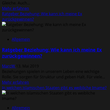
Gleiche. Auch...
Mehr
Mehr erfahren
Informationen
Ratgeber Beziehung: Wie kann ich meine Ex
über
zurückgewinnen?
Wie
sieht
das
Allgemein
„Nicht-
Gesicht“
Ratgeber Beziehung: Wie kann ich meine Ex
aus?
zurückgewinnen?
MarcW
13. Mai 2019
Beziehungen spielen in unserem Leben eine wichtige
Rolle. Sie sorgen für Struktur und geben Halt. Für viele...
Mehr
Mehr erfahren
Informationen
In welchen islamischen Staaten gibt es weibliche Imame?
über
Ratgeber
Beziehung:
Allgemein
Wie