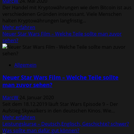
MarcW
24. Mai 2020
tun?
Der Handel mit Kryptowährungen wie dem Bitcoin ist aus
verschiedenen Gründen interessant. Viele Menschen
halten Kryptowährungen langfristig...
Mehr
Mehr erfahren
Informationen
Neuer Star Wars Film – Welche Teile sollte man zuvor
über
sehen?
Bitcoin
Handel
2020
Allgemein
–
automatisch
Neuer Star Wars Film – Welche Teile sollte
oder
man zuvor sehen?
manuell?
–
MarcW
24. Januar 2020
Bitcoin
Seit dem 18.12.2019 läuft Star Wars Episode 9 – Der
Roboter
Aufstieg Skywalkers in den deutschen Kinos. Wie...
Mehr
Mehr erfahren
Informationen
Leistungskurse – Deutsch,Englisch, Geschichte? schwer?
über
Was sollte man dafür gut können?