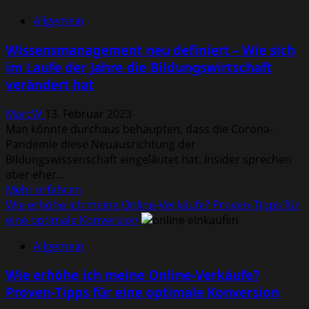
Vorteile
Allgemein
eines
Studiums
Wissensmanagement neu definiert – Wie sich
für
im Laufe der Jahre die Bildungswirtschaft
das
verändert hat
persönliche
und
MarcW
13. Februar 2023
berufliche
Man könnte durchaus behaupten, dass die Corona-
Leben
Pandemie diese Neuausrichtung der
Bildungswissenschaft eingeläutet hat. Insider sprechen
aber eher...
Mehr
Mehr erfahren
Informationen
Wie erhöhe ich meine Online-Verkäufe? Proven-Tipps für
über
eine optimale Konversion
Wissensmanagement
Allgemein
neu
definiert
Wie erhöhe ich meine Online-Verkäufe?
–
Proven-Tipps für eine optimale Konversion
Wie