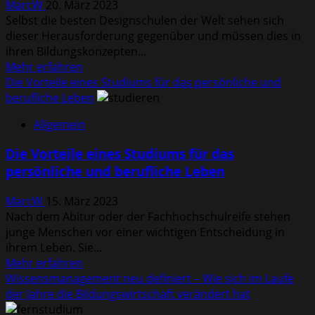
MarcW
20. März 2023
Selbst die besten Designschulen der Welt sehen sich
dieser Herausforderung gegenüber und müssen dies in
ihren Bildungskonzepten...
Mehr
Mehr erfahren
Informationen
Die Vorteile eines Studiums für das persönliche und
über
berufliche Leben
Modernes
Allgemein
Design
bei
Die Vorteile eines Studiums für das
Fertighallen
persönliche und berufliche Leben
–
Wie
MarcW
15. März 2023
die
Nach dem Abitur oder der Fachhochschulreife stehen
Lehre
junge Menschen vor einer wichtigen Entscheidung in
im
ihrem Leben. Sie...
Studium
Mehr
Mehr erfahren
mit
Informationen
Wissensmanagement neu definiert – Wie sich im Laufe
dieser
über
der Jahre die Bildungswirtschaft verändert hat
Herausforderung
Die
umgeht