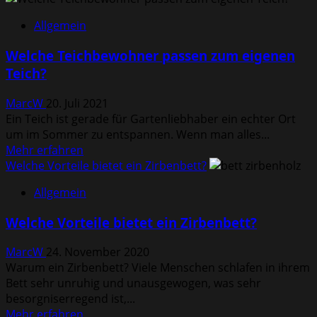
Wie
Allgemein
findet
man
Welche Teichbewohner passen zum eigenen
einen
Teich?
seriösen
Ghostwriter?
MarcW
20. Juli 2021
Ein Teich ist gerade für Gartenliebhaber ein echter Ort
um im Sommer zu entspannen. Wenn man alles...
Mehr
Mehr erfahren
Informationen
Welche Vorteile bietet ein Zirbenbett?
über
Allgemein
Welche
Teichbewohner
Welche Vorteile bietet ein Zirbenbett?
passen
zum
MarcW
24. November 2020
eigenen
Warum ein Zirbenbett? Viele Menschen schlafen in ihrem
Teich?
Bett sehr unruhig und unausgewogen, was sehr
besorgniserregend ist,...
Mehr
Mehr erfahren