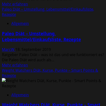
Mehr
Mehr erfahren
Informationen
Paleo Diät – Umstellung, Lebensmittel/Einkaufsliste,
über
Rezepte
Clean
Allgemein
Eating
–
Paleo Diät – Umstellung,
Lebensmittel
Lebensmittel/Einkaufsliste, Rezepte
&
Rezepte
MarcW
18. September 2019
Ratgeber Paleo Diät – was ist das und wie funktioniert es?
Die Paleo Diät wird auch als...
Mehr
Mehr erfahren
Informationen
Weight Watchers Diät, Kurse, Punkte – Smart Points &
über
Rezepte
Paleo
Diät
–
Allgemein
Umstellung,
Lebensmittel/Einkaufsliste,
Weight Watchers Diät, Kurse, Punkte – Smart