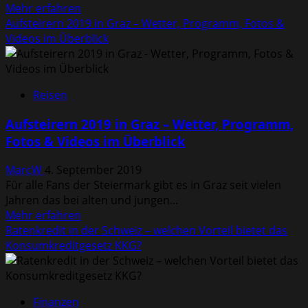
Mehr
Mehr erfahren
Informationen
Aufsteirern 2019 in Graz – Wetter, Programm, Fotos &
über
Videos im Überblick
Wie
funktioniert
die
Reisen
Schlank
im
Aufsteirern 2019 in Graz – Wetter, Programm,
Schlaf
Fotos & Videos im Überblick
Diät?
–
MarcW
4. September 2019
Diätplan
Für alle Fans der Steiermark gibt es in Graz seit vielen
Jahren das bei alten und jungen...
Mehr
Mehr erfahren
Informationen
Ratenkredit in der Schweiz – welchen Vorteil bietet das
über
Konsumkreditgesetz KKG?
Aufsteirern
2019
in
Finanzen
Graz