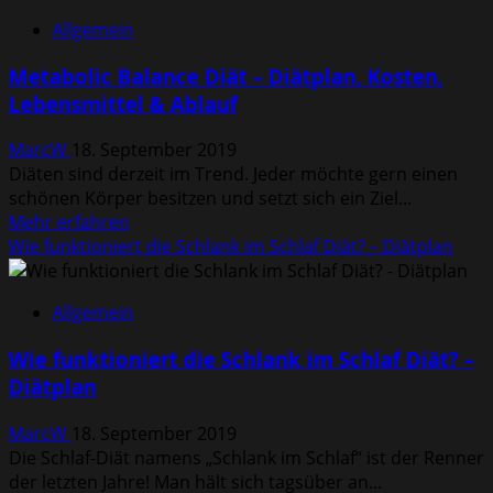
–
Allgemein
Entzugserscheinungen
&
Metabolic Balance Diät – Diätplan, Kosten,
Nichtraucher
Lebensmittel & Ablauf
werden
MarcW
18. September 2019
Diäten sind derzeit im Trend. Jeder möchte gern einen
schönen Körper besitzen und setzt sich ein Ziel...
Mehr
Mehr erfahren
Informationen
Wie funktioniert die Schlank im Schlaf Diät? – Diätplan
über
Metabolic
Allgemein
Balance
Diät
Wie funktioniert die Schlank im Schlaf Diät? –
–
Diätplan
Diätplan,
Kosten,
MarcW
18. September 2019
Lebensmittel
Die Schlaf-Diät namens „Schlank im Schlaf“ ist der Renner
&
der letzten Jahre! Man hält sich tagsüber an...
Ablauf