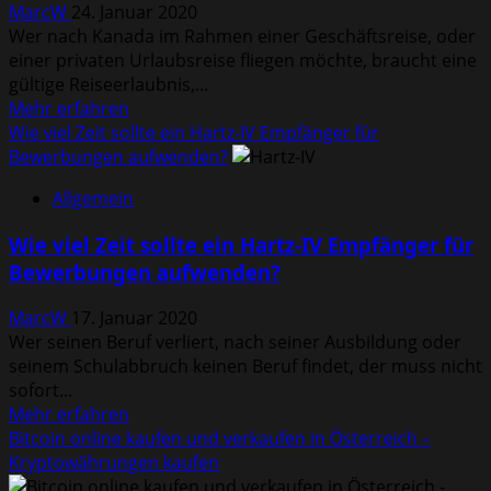
MarcW
24. Januar 2020
Was
Wer nach Kanada im Rahmen einer Geschäftsreise, oder
sollte
einer privaten Urlaubsreise fliegen möchte, braucht eine
man
gültige Reiseerlaubnis,...
dafür
Mehr
Mehr erfahren
gut
Informationen
Wie viel Zeit sollte ein Hartz-IV Empfänger für
können?
über
Bewerbungen aufwenden?
Ratgeber
Allgemein
Kanada:
Wie
Wie viel Zeit sollte ein Hartz-IV Empfänger für
beantrage
Bewerbungen aufwenden?
ich
eine
MarcW
17. Januar 2020
eTA?
Wer seinen Beruf verliert, nach seiner Ausbildung oder
seinem Schulabbruch keinen Beruf findet, der muss nicht
sofort...
Mehr
Mehr erfahren
Informationen
Bitcoin online kaufen und verkaufen in Österreich –
über
Kryptowährungen kaufen
Wie