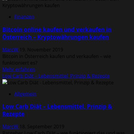
viel
Zeit
Finanzen
sollte
ein
Bitcoin online kaufen und verkaufen in
Hartz-
Österreich – Kryptowährungen kaufen
IV
Empfänger
MarcW
19. November 2019
für
Bitcoin in Österreich kaufen und verkaufen – wie
Bewerbungen
funktioniert es?
aufwenden?
Mehr
Mehr erfahren
Informationen
Low Carb Diät – Lebensmittel, Prinzip & Rezepte
über
Bitcoin
Allgemein
online
kaufen
Low Carb Diät – Lebensmittel, Prinzip &
und
Rezepte
verkaufen
in
MarcW
18. September 2019
Österreich
Ratgeber Low Carb Diät – wie funktioniert das und was