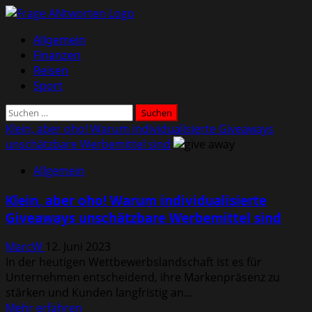
Zum
Inhalt
Primäres
Allgemein
springen
Menü
Finanzen
Reisen
Sport
Suchen
nach:
Klein, aber oho! Warum individualisierte Giveaways
unschätzbare Werbemittel sind
Allgemein
Klein, aber oho! Warum individualisierte
Giveaways unschätzbare Werbemittel sind
MarcW
12. Juni 2023
In der heutigen Wettbewerbslandschaft ist es für
Unternehmen entscheidend, ihre Markenpräsenz zu
stärken und Kunden langfristig an...
Mehr
Mehr erfahren