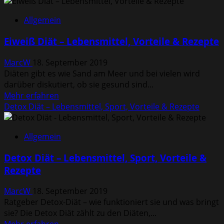
über
Fasten
Allgemein
–
Totales
Eiweiß Diät – Lebensmittel, Vorteile & Rezepte
Fasten
&
MarcW
18. September 2019
Fasten
Diäten gibt es wie Sand am Meer und bei vielen wird
Methoden
darüber diskutiert, ob sie gesund sind...
im
Mehr
Mehr erfahren
Überblick
Informationen
Detox Diät – Lebensmittel, Sport, Vorteile & Rezepte
über
Eiweiß
Allgemein
Diät
–
Detox Diät – Lebensmittel, Sport, Vorteile &
Lebensmittel,
Rezepte
Vorteile
&
MarcW
18. September 2019
Rezepte
Ratgeber Detox-Diät – wie funktioniert sie und was bringt
sie? Die Detox Diät zählt zu den Diäten,...
Mehr