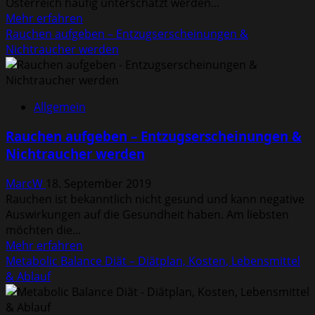
Österreich häufig unterschätzt werden...
Mehr
Mehr erfahren
Informationen
Rauchen aufgeben – Entzugserscheinungen &
über
Nichtraucher werden
Depression
–
Körperliche
Allgemein
Signale,
Diagnose,
Rauchen aufgeben – Entzugserscheinungen &
Ursachen,
Nichtraucher werden
Risikofakten,
Selbsttest
MarcW
18. September 2019
Online
Rauchen ist bekanntlich nicht gesund und kann negative
Auswirkungen auf die Gesundheit haben. Am liebsten
möchten die...
Mehr
Mehr erfahren
Informationen
Metabolic Balance Diät – Diätplan, Kosten, Lebensmittel
über
& Ablauf
Rauchen
aufgeben