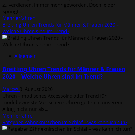
Ionen
zu verdienen, immer mehr geworden. Doch leider
Akkus
springt...
bzw.
Mehr
Mehr erfahren
Batterien
Informationen
Breitling Uhren Trends für Männer & Frauen 2020 –
wissen?
über
Welche Uhren sind im Trend?
Kann
man
online
Allgemein
Geld
verdienen?
Breitling Uhren Trends für Männer & Frauen
2020 – Welche Uhren sind im Trend?
MarcW
3. August 2020
Uhren – modisches Accessoire oder Trend für
modebewusste Menschen? Uhren gelten in unserem
Alltag nicht nur als...
Mehr
Mehr erfahren
Informationen
Ratgeber Zähneknirschen im Schlaf – was kann ich tun?
über