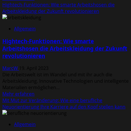
Informationen
Hightech-Funktionen: Wie smarte Arbeitshosen die
über
Arbeitskleidung der Zukunft revolutionieren
Klein,
aber
Allgemein
oho!
Warum
Hightech-Funktionen: Wie smarte
individualisierte
Arbeitshosen die Arbeitskleidung der Zukunft
Giveaways
revolutionieren
unschätzbare
Werbemittel
MarcW
19. April 2023
sind
Die Arbeitswelt ist im Wandel und mit ihr auch die
Arbeitskleidung. Innovative Technologien und intelligente
Materialien ermöglichen...
Mehr
Mehr erfahren
Informationen
Mit Mut zur Veränderung: Wie eine berufliche
über
Neuorientierung Ihre Karriere auf den Kopf stellen kann
Hightech-
Funktionen:
Allgemein
Wie