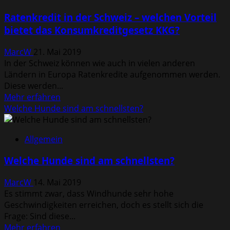
–
Ratenkredit in der Schweiz – welchen Vorteil
Wetter,
bietet das Konsumkreditgesetz KKG?
Programm,
Fotos
MarcW
21. Mai 2019
&
In der Schweiz können wie auch in vielen anderen
Videos
Ländern in Europa Ratenkredite aufgenommen werden.
im
Diese werden...
Überblick
Mehr
Mehr erfahren
Informationen
Welche Hunde sind am schnellsten?
über
Ratenkredit
Allgemein
in
der
Welche Hunde sind am schnellsten?
Schweiz
–
MarcW
14. Mai 2019
welchen
Es stimmt zwar, dass Windhunde sehr hohe
Vorteil
Geschwindigkeiten erreichen, doch es stellt sich die
bietet
Frage: Sind diese...
das
Mehr
Mehr erfahren