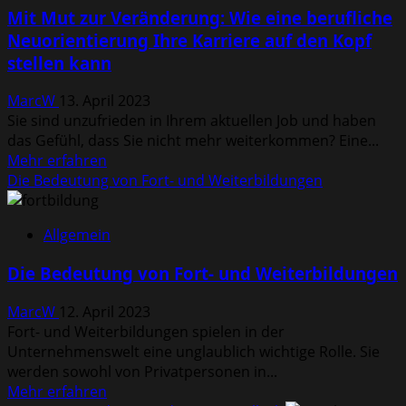
smarte
Mit Mut zur Veränderung: Wie eine berufliche
Arbeitshosen
Neuorientierung Ihre Karriere auf den Kopf
die
stellen kann
Arbeitskleidung
der
MarcW
13. April 2023
Zukunft
Sie sind unzufrieden in Ihrem aktuellen Job und haben
revolutionieren
das Gefühl, dass Sie nicht mehr weiterkommen? Eine...
Mehr
Mehr erfahren
Informationen
Die Bedeutung von Fort- und Weiterbildungen
über
Mit
Allgemein
Mut
zur
Die Bedeutung von Fort- und Weiterbildungen
Veränderung:
Wie
MarcW
12. April 2023
eine
Fort- und Weiterbildungen spielen in der
berufliche
Unternehmenswelt eine unglaublich wichtige Rolle. Sie
Neuorientierung
werden sowohl von Privatpersonen in...
Ihre
Mehr
Mehr erfahren
Karriere