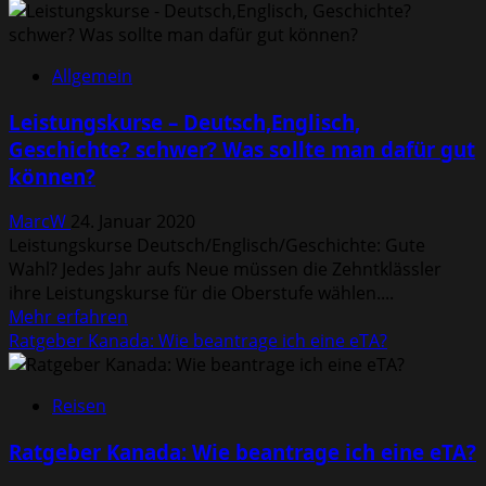
Neuer
Star
Wars
Allgemein
Film
–
Leistungskurse – Deutsch,Englisch,
Welche
Geschichte? schwer? Was sollte man dafür gut
Teile
können?
sollte
man
MarcW
24. Januar 2020
zuvor
Leistungskurse Deutsch/Englisch/Geschichte: Gute
sehen?
Wahl? Jedes Jahr aufs Neue müssen die Zehntklässler
ihre Leistungskurse für die Oberstufe wählen....
Mehr
Mehr erfahren
Informationen
Ratgeber Kanada: Wie beantrage ich eine eTA?
über
Leistungskurse
Reisen
–
Deutsch,Englisch,
Ratgeber Kanada: Wie beantrage ich eine eTA?
Geschichte?
schwer?