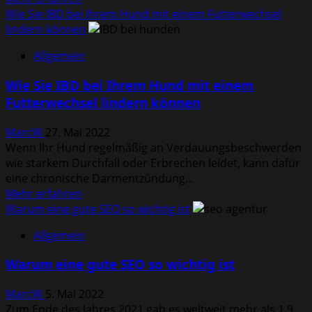
Informationen
Wie Sie IBD bei Ihrem Hund mit einem Futterwechsel
über
lindern können
Schöne
Allgemein
Fahrrad-
Touren
Wie Sie IBD bei Ihrem Hund mit einem
durch
Futterwechsel lindern können
Holland
MarcW
27. Mai 2022
Wenn Ihr Hund regelmäßig an Verdauungsbeschwerden
wie starkem Durchfall oder Erbrechen leidet, kann dafür
eine chronische Darmentzündung...
Mehr
Mehr erfahren
Informationen
Warum eine gute SEO so wichtig ist
über
Allgemein
Wie
Sie
Warum eine gute SEO so wichtig ist
IBD
bei
MarcW
5. Mai 2022
Ihrem
Zum Ende des Jahres 2021 gab es weltweit mehr als 1,9