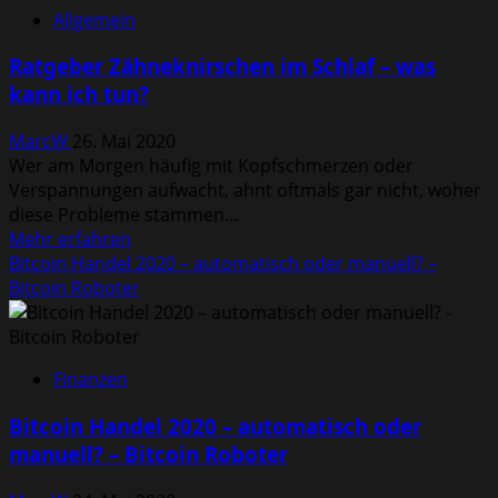
Breitling
Allgemein
Uhren
Trends
Ratgeber Zähneknirschen im Schlaf – was
für
kann ich tun?
Männer
&
MarcW
26. Mai 2020
Frauen
Wer am Morgen häufig mit Kopfschmerzen oder
2020
Verspannungen aufwacht, ahnt oftmals gar nicht, woher
–
diese Probleme stammen...
Welche
Mehr
Mehr erfahren
Uhren
Informationen
Bitcoin Handel 2020 – automatisch oder manuell? –
sind
über
Bitcoin Roboter
im
Ratgeber
Trend?
Zähneknirschen
im
Finanzen
Schlaf
–
Bitcoin Handel 2020 – automatisch oder
was
manuell? – Bitcoin Roboter
kann
ich