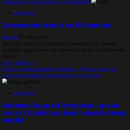
Informationen
Zappzarap und weg ist der UV-Nagellack
auf
über
den
Allgemein
Die
Kopf
Bedeutung
stellen
Zappzarap und weg ist der UV-Nagellack
von
kann
Fort-
MarcW
31. März 2023
und
So schön auch eine Maniküre aussehen mag, kommt
Weiterbildungen
trotzdem irgendwann der Moment, wo Du sie entfernen
musst....
Mehr
Mehr erfahren
Informationen
Modernes Design bei Fertighallen – Wie die Lehre im
über
Studium mit dieser Herausforderung umgeht
Zappzarap
und
Allgemein
weg
ist
Modernes Design bei Fertighallen – Wie die
der
Lehre im Studium mit dieser Herausforderung
UV-
umgeht
Nagellack