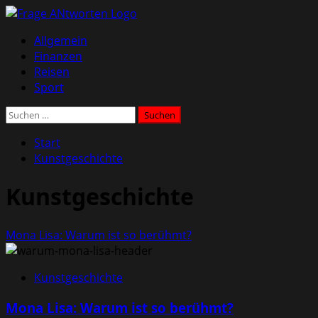
Zum
Inhalt
Primäres
Allgemein
springen
Menü
Finanzen
Reisen
Sport
Suchen
nach:
Start
Kunstgeschichte
Kunstgeschichte
Mona Lisa: Warum ist so berühmt?
Kunstgeschichte
Mona Lisa: Warum ist so berühmt?