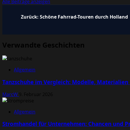
Alle Beiträge anzeigen
Beitragsnavigation
Zurück:
Schöne Fahrrad-Touren durch Holland
Verwandte Geschichten
Allgemein
Tanzschuhe im Vergleich: Modelle, Materialien
MarcW
9. Februar 2026
Allgemein
Stromhandel für Unternehmen: Chancen und Pr