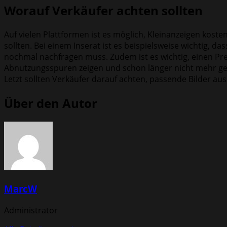
Worauf Verkäufer achten sollten
Auf vielen Plattformen ist es möglich, Kleinanzeigen kosten
sollten. Bei einem Inserat ist es beispielsweise wichtig, d
nochmal nachfragen muss. Zudem ist es wichtig, einen Prei
Abnutzungsspuren zeigen und schon länger nicht mehr genu
Letzt sollten Verkäufer darauf achten, passende Bilder au
Über den Autor
MarcW
Administrator