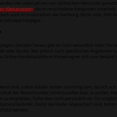
werden seit vielen Jahren von zahlreichen Menschen genutz
in Kleinanzeigen
, die in verschiedene Kategorien unterteil
. Doch auch in Großstädten wie Hamburg, Berlin oder Köln b
lle Schnäppchenjäger.
?
zeigen. Darüber hinaus gibt es noch wesentlich mehr Portal
de oder Quoka. Wer jedoch nach spezifischen Angeboten such
ie Online-Handelsplattform Vinted eignet sich zum Beispiel
end sind, sollten Käufer immer vorsichtig sein, da sich auf
alität der Wunschartikel sicherzustellen bzw. zu prüfen. Die
zu empfehlen. Sollte dies nicht persönlich vor Ort möglich
Zustand befindet. Damit die Käufer abgesichert sind, bieten
chützt werden.