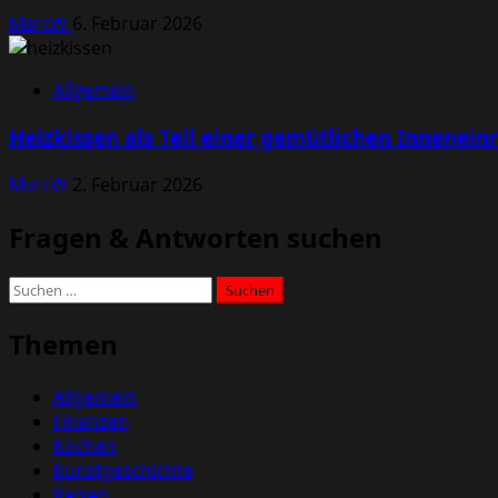
MarcW
6. Februar 2026
Allgemein
Heizkissen als Teil einer gemütlichen Innenein
MarcW
2. Februar 2026
Fragen & Antworten suchen
Suchen
nach:
Themen
Allgemein
Finanzen
Kochen
Kunstgeschichte
Reisen