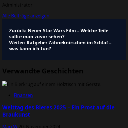
Administrator
Alle Beiträge anzeigen
Beitragsnavigation
Zurück:
Neuer Star Wars Film – Welche Teile
sollte man zuvor sehen?
Weiter:
Ratgeber Zähneknirschen im Schlaf –
was kann ich tun?
Verwandte Geschichten
Finanzen
Welttag des Bieres 2025 – Ein Prost auf die
Braukunst
MarcW
20. November 2024