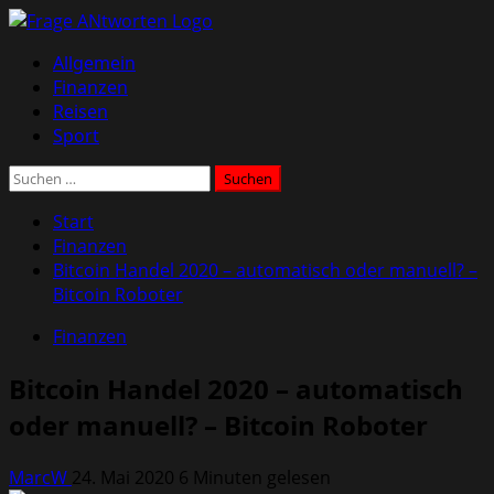
Zum
Inhalt
Primäres
Allgemein
springen
Menü
Finanzen
Reisen
Sport
Suchen
nach:
Start
Finanzen
Bitcoin Handel 2020 – automatisch oder manuell? –
Bitcoin Roboter
Finanzen
Bitcoin Handel 2020 – automatisch
oder manuell? – Bitcoin Roboter
MarcW
24. Mai 2020
6 Minuten gelesen