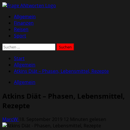
Zum
Inhalt
Primäres
Allgemein
springen
Menü
Finanzen
Reisen
Sport
Suchen
nach:
Start
Allgemein
Atkins Diät – Phasen, Lebensmittel, Rezepte
Allgemein
Atkins Diät – Phasen, Lebensmittel,
Rezepte
MarcW
18. September 2019
12 Minuten gelesen