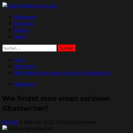
Zum
Inhalt
Primäres
Allgemein
springen
Menü
Finanzen
Reisen
Sport
Suchen
nach:
Start
Allgemein
Wie findet man einen seriösen Ghostwriter?
Allgemein
Wie findet man einen seriösen
Ghostwriter?
MarcW
8. Februar 2022
3 Minuten gelesen