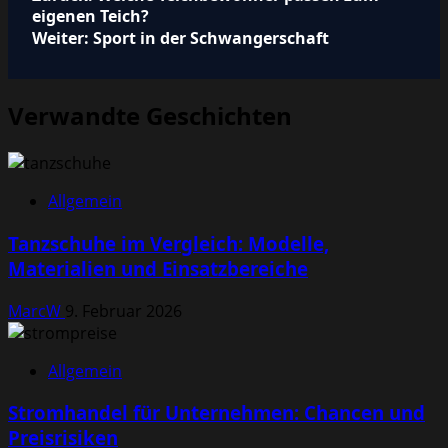
Beitragsnavigation
eigenen Teich?
Weiter:
Sport in der Schwangerschaft
Verwandte Geschichten
Allgemein
Tanzschuhe im Vergleich: Modelle,
Materialien und Einsatzbereiche
MarcW
9. Februar 2026
Allgemein
Stromhandel für Unternehmen: Chancen und
Preisrisiken