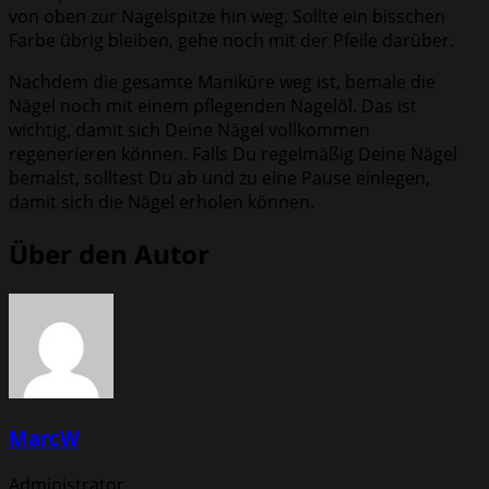
von oben zur Nagelspitze hin weg. Sollte ein bisschen
Farbe übrig bleiben, gehe noch mit der Pfeile darüber.
Nachdem die gesamte Maniküre weg ist, bemale die
Nägel noch mit einem pflegenden Nagelöl. Das ist
wichtig, damit sich Deine Nägel vollkommen
regenerieren können. Falls Du regelmäßig Deine Nägel
bemalst, solltest Du ab und zu eine Pause einlegen,
damit sich die Nägel erholen können.
Über den Autor
MarcW
Administrator