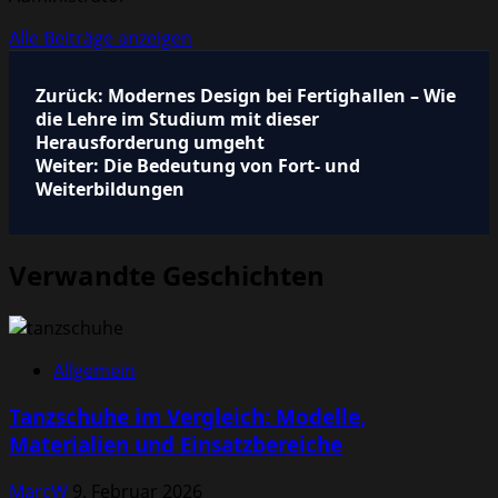
Alle Beiträge anzeigen
Beitragsnavigation
Zurück:
Modernes Design bei Fertighallen – Wie
die Lehre im Studium mit dieser
Herausforderung umgeht
Weiter:
Die Bedeutung von Fort- und
Weiterbildungen
Verwandte Geschichten
Allgemein
Tanzschuhe im Vergleich: Modelle,
Materialien und Einsatzbereiche
MarcW
9. Februar 2026