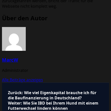
zurückgefahren werden, bricht der Traffic für die
Webseite nicht komplett weg.
Über den Autor
MarcW
Administrator
Alle Beiträge anzeigen
Beitragsnavigation
Zurück:
Wie viel Eigenkapital brauche ich für
die Baufinanzierung in Deutschland?
Weiter:
Wie Sie IBD bei Ihrem Hund mit einem
Futterwechsel lindern können