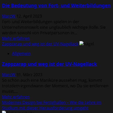
zur
Die Bedeutung von Fort- und Weiterbildungen
Veränderung:
Wie
MarcW
12. April 2023
eine
Fort- und Weiterbildungen spielen in der
berufliche
Unternehmenswelt eine unglaublich wichtige Rolle. Sie
Neuorientierung
werden sowohl von Privatpersonen in...
Ihre
Mehr
Mehr erfahren
Karriere
Informationen
Zappzarap und weg ist der UV-Nagellack
auf
über
den
Allgemein
Die
Kopf
Bedeutung
stellen
Zappzarap und weg ist der UV-Nagellack
von
kann
Fort-
MarcW
31. März 2023
und
So schön auch eine Maniküre aussehen mag, kommt
Weiterbildungen
trotzdem irgendwann der Moment, wo Du sie entfernen
musst....
Mehr
Mehr erfahren
Informationen
Modernes Design bei Fertighallen – Wie die Lehre im
über
Studium mit dieser Herausforderung umgeht