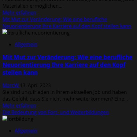
Materialien ermöglichen...
Mehr
Mehr erfahren
Informationen
Mit Mut zur Veränderung: Wie eine berufliche
über
Neuorientierung Ihre Karriere auf den Kopf stellen kann
Hightech-
Funktionen:
Allgemein
Wie
smarte
Mit Mut zur Veränderung: Wie eine berufliche
Arbeitshosen
Neuorientierung Ihre Karriere auf den Kopf
die
stellen kann
Arbeitskleidung
der
MarcW
13. April 2023
Zukunft
Sie sind unzufrieden in Ihrem aktuellen Job und haben
revolutionieren
das Gefühl, dass Sie nicht mehr weiterkommen? Eine...
Mehr
Mehr erfahren
Informationen
Die Bedeutung von Fort- und Weiterbildungen
über
Mit
Allgemein
Mut