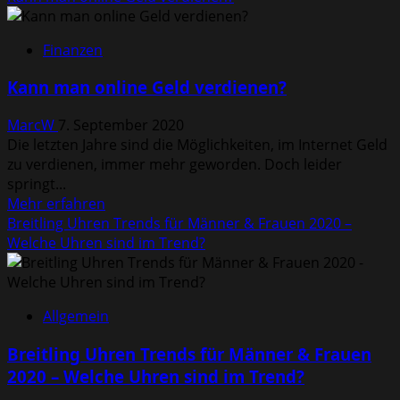
über
Was
Finanzen
sollte
man
Kann man online Geld verdienen?
rund
um
MarcW
7. September 2020
Lithium
Die letzten Jahre sind die Möglichkeiten, im Internet Geld
Ionen
zu verdienen, immer mehr geworden. Doch leider
Akkus
springt...
bzw.
Mehr
Mehr erfahren
Batterien
Informationen
Breitling Uhren Trends für Männer & Frauen 2020 –
wissen?
über
Welche Uhren sind im Trend?
Kann
man
online
Allgemein
Geld
verdienen?
Breitling Uhren Trends für Männer & Frauen
2020 – Welche Uhren sind im Trend?