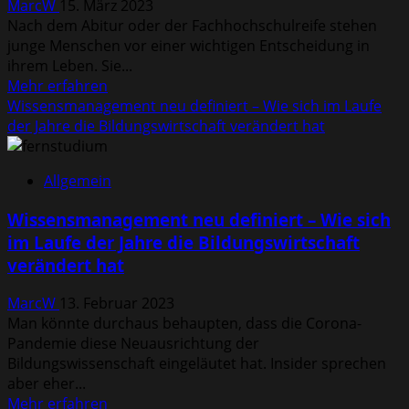
MarcW
15. März 2023
die
Nach dem Abitur oder der Fachhochschulreife stehen
Lehre
junge Menschen vor einer wichtigen Entscheidung in
im
ihrem Leben. Sie...
Studium
Mehr
Mehr erfahren
mit
Informationen
Wissensmanagement neu definiert – Wie sich im Laufe
dieser
über
der Jahre die Bildungswirtschaft verändert hat
Herausforderung
Die
umgeht
Vorteile
Allgemein
eines
Studiums
Wissensmanagement neu definiert – Wie sich
für
im Laufe der Jahre die Bildungswirtschaft
das
verändert hat
persönliche
und
MarcW
13. Februar 2023
berufliche
Man könnte durchaus behaupten, dass die Corona-
Leben
Pandemie diese Neuausrichtung der
Bildungswissenschaft eingeläutet hat. Insider sprechen
aber eher...
Mehr
Mehr erfahren