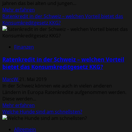
Jahren das bei alten und jungen...
Mehr
Mehr erfahren
Informationen
Ratenkredit in der Schweiz – welchen Vorteil bietet das
über
Konsumkreditgesetz KKG?
Aufsteirern
2019
in
Finanzen
Graz
–
Ratenkredit in der Schweiz – welchen Vorteil
Wetter,
bietet das Konsumkreditgesetz KKG?
Programm,
Fotos
MarcW
21. Mai 2019
&
In der Schweiz können wie auch in vielen anderen
Videos
Ländern in Europa Ratenkredite aufgenommen werden.
im
Diese werden...
Überblick
Mehr
Mehr erfahren
Informationen
Welche Hunde sind am schnellsten?
über
Ratenkredit
Allgemein
in