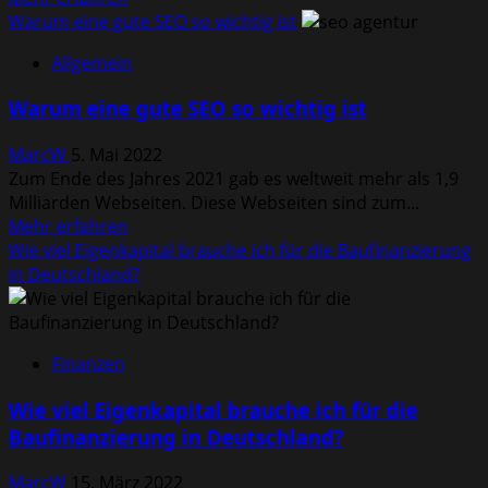
Informationen
Warum eine gute SEO so wichtig ist
über
Allgemein
Wie
Sie
Warum eine gute SEO so wichtig ist
IBD
bei
MarcW
5. Mai 2022
Ihrem
Zum Ende des Jahres 2021 gab es weltweit mehr als 1,9
Hund
Milliarden Webseiten. Diese Webseiten sind zum...
mit
Mehr
Mehr erfahren
einem
Informationen
Wie viel Eigenkapital brauche ich für die Baufinanzierung
Futterwechsel
über
in Deutschland?
lindern
Warum
können
eine
gute
Finanzen
SEO
so
Wie viel Eigenkapital brauche ich für die
wichtig
Baufinanzierung in Deutschland?
ist
MarcW
15. März 2022