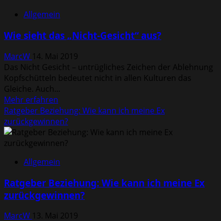
Wie
Allgemein
bekommt
man
Wie sieht das „Nicht-Gesicht“ aus?
Regenbogenhaare?
MarcW
14. Mai 2019
Das Nicht Gesicht – untrügliches Zeichen der Ablehnung
Kopfschütteln bedeutet nicht in allen Kulturen das
Gleiche. Auch...
Mehr
Mehr erfahren
Informationen
Ratgeber Beziehung: Wie kann ich meine Ex
über
zurückgewinnen?
Wie
sieht
das
Allgemein
„Nicht-
Gesicht“
Ratgeber Beziehung: Wie kann ich meine Ex
aus?
zurückgewinnen?
MarcW
13. Mai 2019