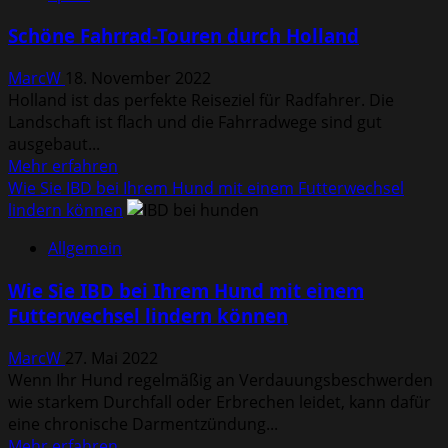
in
Schöne Fahrrad-Touren durch Holland
Großstädten
MarcW
18. November 2022
Holland ist das perfekte Reiseziel für Radfahrer. Die
Landschaft ist flach und die Fahrradwege sind gut
ausgebaut...
Mehr
Mehr erfahren
Informationen
Wie Sie IBD bei Ihrem Hund mit einem Futterwechsel
über
lindern können
Schöne
Allgemein
Fahrrad-
Touren
Wie Sie IBD bei Ihrem Hund mit einem
durch
Futterwechsel lindern können
Holland
MarcW
27. Mai 2022
Wenn Ihr Hund regelmäßig an Verdauungsbeschwerden
wie starkem Durchfall oder Erbrechen leidet, kann dafür
eine chronische Darmentzündung...
Mehr
Mehr erfahren