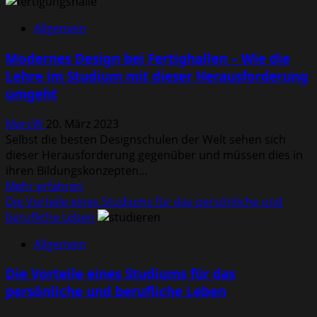
Zappzarap
und
Allgemein
weg
ist
Modernes Design bei Fertighallen – Wie die
der
Lehre im Studium mit dieser Herausforderung
UV-
umgeht
Nagellack
MarcW
20. März 2023
Selbst die besten Designschulen der Welt sehen sich
dieser Herausforderung gegenüber und müssen dies in
ihren Bildungskonzepten...
Mehr
Mehr erfahren
Informationen
Die Vorteile eines Studiums für das persönliche und
über
berufliche Leben
Modernes
Allgemein
Design
bei
Die Vorteile eines Studiums für das
Fertighallen
persönliche und berufliche Leben
–
Wie