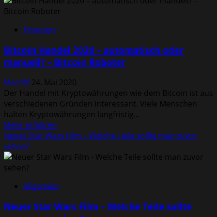
Trend?
Zähneknirschen
im
Finanzen
Schlaf
–
Bitcoin Handel 2020 – automatisch oder
was
manuell? – Bitcoin Roboter
kann
ich
MarcW
24. Mai 2020
tun?
Der Handel mit Kryptowährungen wie dem Bitcoin ist aus
verschiedenen Gründen interessant. Viele Menschen
halten Kryptowährungen langfristig...
Mehr
Mehr erfahren
Informationen
Neuer Star Wars Film – Welche Teile sollte man zuvor
über
sehen?
Bitcoin
Handel
2020
Allgemein
–
automatisch
Neuer Star Wars Film – Welche Teile sollte
oder