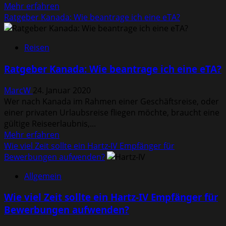
Mehr
Mehr erfahren
Informationen
Ratgeber Kanada: Wie beantrage ich eine eTA?
über
Leistungskurse
Reisen
–
Deutsch,Englisch,
Ratgeber Kanada: Wie beantrage ich eine eTA?
Geschichte?
schwer?
MarcW
24. Januar 2020
Was
Wer nach Kanada im Rahmen einer Geschäftsreise, oder
sollte
einer privaten Urlaubsreise fliegen möchte, braucht eine
man
gültige Reiseerlaubnis,...
dafür
Mehr
Mehr erfahren
gut
Informationen
Wie viel Zeit sollte ein Hartz-IV Empfänger für
können?
über
Bewerbungen aufwenden?
Ratgeber
Allgemein
Kanada:
Wie
Wie viel Zeit sollte ein Hartz-IV Empfänger für
beantrage
Bewerbungen aufwenden?
ich
eine