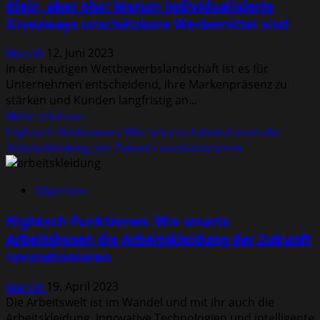
Klein, aber oho! Warum individualisierte
Giveaways unschätzbare Werbemittel sind
MarcW
12. Juni 2023
In der heutigen Wettbewerbslandschaft ist es für
Unternehmen entscheidend, ihre Markenpräsenz zu
stärken und Kunden langfristig an...
Mehr
Mehr erfahren
Informationen
Hightech-Funktionen: Wie smarte Arbeitshosen die
über
Arbeitskleidung der Zukunft revolutionieren
Klein,
aber
Allgemein
oho!
Warum
Hightech-Funktionen: Wie smarte
individualisierte
Arbeitshosen die Arbeitskleidung der Zukunft
Giveaways
revolutionieren
unschätzbare
Werbemittel
MarcW
19. April 2023
sind
Die Arbeitswelt ist im Wandel und mit ihr auch die
Arbeitskleidung. Innovative Technologien und intelligente