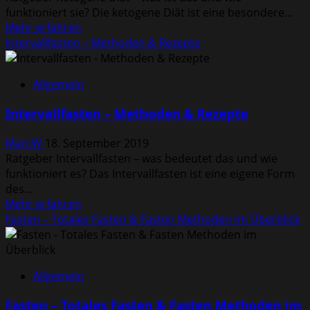
funktioniert sie? Die ketogene Diät ist eine besondere...
Mehr
Mehr erfahren
Informationen
Intervallfasten – Methoden & Rezepte
über
Ketogene
Allgemein
Diät
–
Intervallfasten – Methoden & Rezepte
Lebensmittel,
Risiken,
MarcW
18. September 2019
Vorteile
Ratgeber Intervallfasten – was bedeutet das und wie
&
funktioniert es? Das Intervallfasten ist eine eigene Form
Rezepte
des...
Mehr
Mehr erfahren
Informationen
Fasten – Totales Fasten & Fasten Methoden im Überblick
über
Intervallfasten
–
Allgemein
Methoden
&
Fasten – Totales Fasten & Fasten Methoden im
Rezepte