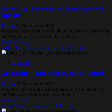
–
Detox Diät – Lebensmittel, Sport, Vorteile &
Lebensmittel,
Rezepte
Vorteile
&
MarcW
18. September 2019
Rezepte
Ratgeber Detox-Diät – wie funktioniert sie und was bringt
sie? Die Detox Diät zählt zu den Diäten,...
Mehr
Mehr erfahren
Informationen
Atkins Diät – Phasen, Lebensmittel, Rezepte
über
Detox
Allgemein
Diät
–
Atkins Diät – Phasen, Lebensmittel, Rezepte
Lebensmittel,
Sport,
MarcW
18. September 2019
Vorteile
Ratgeber Atkins Diät – was ist das und wie funktioniert
&
sie? Die Atkins Diät wurde nach Robert...
Rezepte
Mehr
Mehr erfahren
Informationen
Clean Eating – Lebensmittel & Rezepte
über