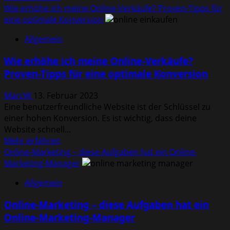
Informationen
Wie erhöhe ich meine Online-Verkäufe? Proven-Tipps für
über
eine optimale Konversion
Wissensmanagement
Allgemein
neu
definiert
Wie erhöhe ich meine Online-Verkäufe?
–
Proven-Tipps für eine optimale Konversion
Wie
sich
MarcW
13. Februar 2023
im
Eine benutzerfreundliche Website ist der Schlüssel zu
Laufe
einer hohen Konversion. Es ist wichtig, dass deine
der
Website schnell...
Jahre
Mehr
Mehr erfahren
die
Informationen
Online-Marketing – diese Aufgaben hat ein Online-
Bildungswirtschaft
über
Marketing-Manager
verändert
Wie
hat
Allgemein
erhöhe
ich
Online-Marketing – diese Aufgaben hat ein
meine
Online-Marketing-Manager
Online-