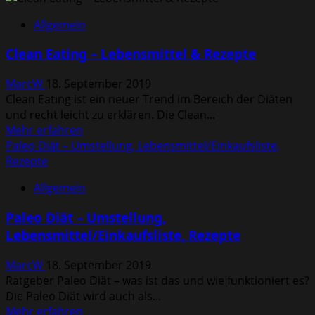
Atkins
Allgemein
Diät
–
Clean Eating – Lebensmittel & Rezepte
Phasen,
Lebensmittel,
MarcW
18. September 2019
Rezepte
Clean Eating ist ein neuer Trend im Bereich der Diäten
und recht leicht zu erklären. Die Clean...
Mehr
Mehr erfahren
Informationen
Paleo Diät – Umstellung, Lebensmittel/Einkaufsliste,
über
Rezepte
Clean
Allgemein
Eating
–
Paleo Diät – Umstellung,
Lebensmittel
Lebensmittel/Einkaufsliste, Rezepte
&
Rezepte
MarcW
18. September 2019
Ratgeber Paleo Diät – was ist das und wie funktioniert es?
Die Paleo Diät wird auch als...
Mehr
Mehr erfahren