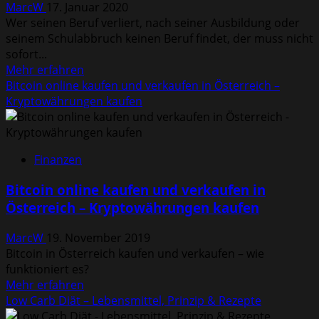
MarcW
17. Januar 2020
eTA?
Wer seinen Beruf verliert, nach seiner Ausbildung oder
seinem Schulabbruch keinen Beruf findet, der muss nicht
sofort...
Mehr
Mehr erfahren
Informationen
Bitcoin online kaufen und verkaufen in Österreich –
über
Kryptowährungen kaufen
Wie
viel
Zeit
Finanzen
sollte
ein
Bitcoin online kaufen und verkaufen in
Hartz-
Österreich – Kryptowährungen kaufen
IV
Empfänger
MarcW
19. November 2019
für
Bitcoin in Österreich kaufen und verkaufen – wie
Bewerbungen
funktioniert es?
aufwenden?
Mehr
Mehr erfahren
Informationen
Low Carb Diät – Lebensmittel, Prinzip & Rezepte
über