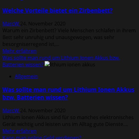
Teichbewohner
Welche Vorteile bietet ein Zirbenbett?
passen
zum
MarcW
24. November 2020
eigenen
Warum ein Zirbenbett? Viele Menschen schlafen in ihrem
Teich?
Bett sehr unruhig und unausgewogen, was sehr
besorgniserregend ist,...
Mehr
Mehr erfahren
Informationen
Was sollte man rund um Lithium Ionen Akkus bzw.
über
Batterien wissen?
Welche
Allgemein
Vorteile
bietet
Was sollte man rund um Lithium Ionen Akkus
ein
bzw. Batterien wissen?
Zirbenbett?
MarcW
24. November 2020
Lithium Ionen Akkus sind für so manches elektronisches
Gerät wichtig und leisten uns im Alltag gute Dienste....
Mehr
Mehr erfahren
Informationen
Kann man online Geld verdienen?