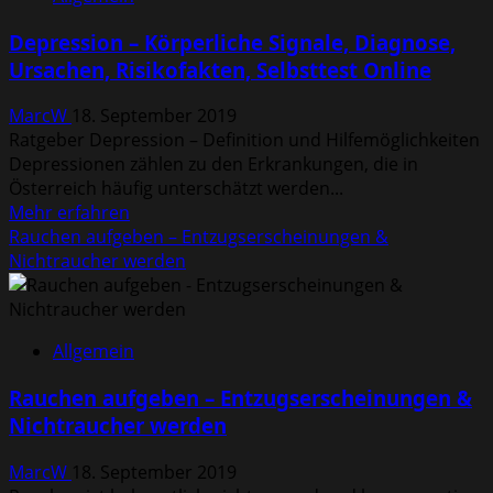
Kurse,
Punkte
Depression – Körperliche Signale, Diagnose,
–
Ursachen, Risikofakten, Selbsttest Online
Smart
Points
MarcW
18. September 2019
&
Ratgeber Depression – Definition und Hilfemöglichkeiten
Rezepte
Depressionen zählen zu den Erkrankungen, die in
Österreich häufig unterschätzt werden...
Mehr
Mehr erfahren
Informationen
Rauchen aufgeben – Entzugserscheinungen &
über
Nichtraucher werden
Depression
–
Körperliche
Allgemein
Signale,
Diagnose,
Rauchen aufgeben – Entzugserscheinungen &
Ursachen,
Nichtraucher werden
Risikofakten,
Selbsttest
MarcW
18. September 2019
Online