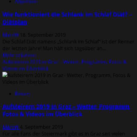
Allgemein
Balance
Diät
Wie funktioniert die Schlank im Schlaf Diät? –
–
Diätplan
Diätplan,
Kosten,
MarcW
18. September 2019
Lebensmittel
Die Schlaf-Diät namens „Schlank im Schlaf“ ist der Renner
&
der letzten Jahre! Man hält sich tagsüber an...
Ablauf
Mehr
Mehr erfahren
Informationen
Aufsteirern 2019 in Graz – Wetter, Programm, Fotos &
über
Videos im Überblick
Wie
funktioniert
die
Reisen
Schlank
im
Aufsteirern 2019 in Graz – Wetter, Programm,
Schlaf
Fotos & Videos im Überblick
Diät?
–
MarcW
4. September 2019
Diätplan
Für alle Fans der Steiermark gibt es in Graz seit vielen