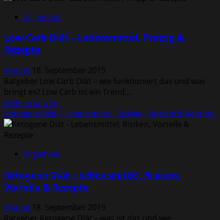
Bitcoin
Allgemein
online
kaufen
Low Carb Diät – Lebensmittel, Prinzip &
und
Rezepte
verkaufen
in
MarcW
18. September 2019
Österreich
Ratgeber Low Carb Diät – wie funktioniert das und was
–
bringt es? Low Carb ist ein Trend,...
Kryptowährungen
Mehr
Mehr erfahren
kaufen
Informationen
Ketogene Diät – Lebensmittel, Risiken, Vorteile & Rezepte
über
Low
Carb
Allgemein
Diät
–
Ketogene Diät – Lebensmittel, Risiken,
Lebensmittel,
Vorteile & Rezepte
Prinzip
&
MarcW
18. September 2019
Rezepte
Ratgeber Ketogene Diät – was ist das und wie