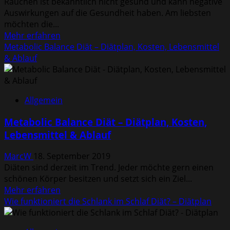
Rauchen ist bekanntlich nicht gesund und kann negative
Auswirkungen auf die Gesundheit haben. Am liebsten
möchten die...
Mehr
Mehr erfahren
Informationen
Metabolic Balance Diät – Diätplan, Kosten, Lebensmittel
über
& Ablauf
Rauchen
aufgeben
–
Allgemein
Entzugserscheinungen
&
Metabolic Balance Diät – Diätplan, Kosten,
Nichtraucher
Lebensmittel & Ablauf
werden
MarcW
18. September 2019
Diäten sind derzeit im Trend. Jeder möchte gern einen
schönen Körper besitzen und setzt sich ein Ziel...
Mehr
Mehr erfahren
Informationen
Wie funktioniert die Schlank im Schlaf Diät? – Diätplan
über
Metabolic