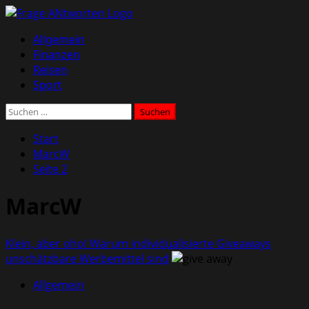
Zum
Inhalt
Primäres
Allgemein
springen
Menü
Finanzen
Reisen
Sport
Suchen
nach:
Start
MarcW
Seite 2
MarcW
Klein, aber oho! Warum individualisierte Giveaways
unschätzbare Werbemittel sind
Allgemein