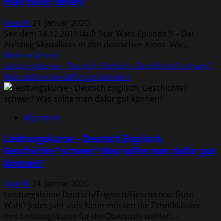
man zuvor sehen?
manuell?
–
MarcW
24. Januar 2020
Bitcoin
Seit dem 18.12.2019 läuft Star Wars Episode 9 – Der
Roboter
Aufstieg Skywalkers in den deutschen Kinos. Wie...
Mehr
Mehr erfahren
Informationen
Leistungskurse – Deutsch,Englisch, Geschichte? schwer?
über
Was sollte man dafür gut können?
Neuer
Star
Wars
Allgemein
Film
–
Leistungskurse – Deutsch,Englisch,
Welche
Geschichte? schwer? Was sollte man dafür gut
Teile
können?
sollte
man
MarcW
24. Januar 2020
zuvor
Leistungskurse Deutsch/Englisch/Geschichte: Gute
sehen?
Wahl? Jedes Jahr aufs Neue müssen die Zehntklässler
ihre Leistungskurse für die Oberstufe wählen....