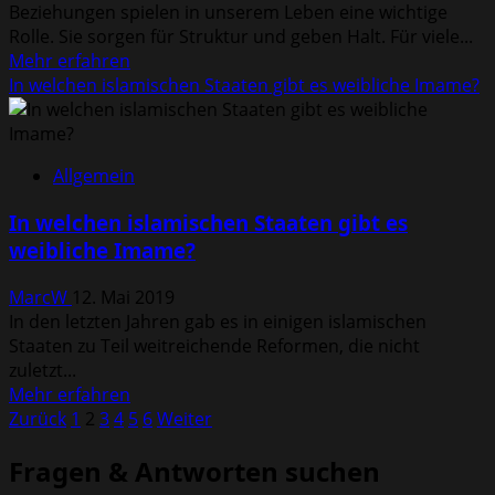
Beziehungen spielen in unserem Leben eine wichtige
Rolle. Sie sorgen für Struktur und geben Halt. Für viele...
Mehr
Mehr erfahren
Informationen
In welchen islamischen Staaten gibt es weibliche Imame?
über
Ratgeber
Beziehung:
Allgemein
Wie
kann
In welchen islamischen Staaten gibt es
ich
weibliche Imame?
meine
Ex
MarcW
12. Mai 2019
zurückgewinnen?
In den letzten Jahren gab es in einigen islamischen
Staaten zu Teil weitreichende Reformen, die nicht
zuletzt...
Mehr
Mehr erfahren
Seitennummerierung
Informationen
Zurück
1
2
3
4
5
6
Weiter
über
der
Fragen & Antworten suchen
In
welchen