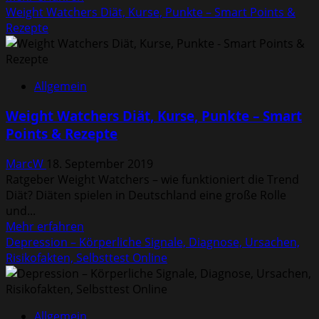
Informationen
Weight Watchers Diät, Kurse, Punkte – Smart Points &
über
Rezepte
Paleo
Diät
–
Allgemein
Umstellung,
Lebensmittel/Einkaufsliste,
Weight Watchers Diät, Kurse, Punkte – Smart
Rezepte
Points & Rezepte
MarcW
18. September 2019
Ratgeber Weight Watchers – wie funktioniert die Trend
Diät? Diäten spielen in Deutschland eine große Rolle
und...
Mehr
Mehr erfahren
Informationen
Depression – Körperliche Signale, Diagnose, Ursachen,
über
Risikofakten, Selbsttest Online
Weight
Watchers
Diät,
Allgemein