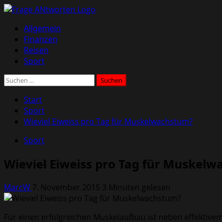
Zum
Inhalt
Primäres
Allgemein
springen
Menü
Finanzen
Reisen
Sport
Suchen
nach:
Start
Sport
Wieviel Eiweiss pro Tag für Muskelwachstum?
Sport
Wieviel Eiweiss pro Tag für Muskel
MarcW
7. November 2015
3 Minuten gelesen
Für einen erfolgreichen Muskelaufbau ist neben effektive