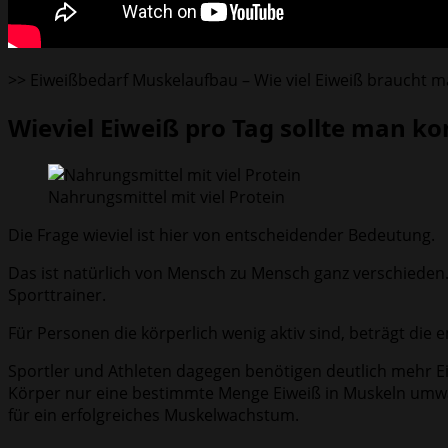
>> Eiweißbedarf Muskelaufbau – Wie viel Eiweiß braucht m
Wieviel Eiweiß pro Tag sollte man k
Nahrungsmittel mit viel Protein
Die Frage wieviel ist hier von entscheidender Bedeutung.
Das ist natürlich von Mensch zu Mensch ganz verschieden.
Sporttrainer.
Für Personen die körperlich wenig aktiv sind, beträgt di
Sportler und Athleten dagegen benötigen deutlich mehr Eiwe
Körper nur eine bestimmte Menge Eiweiß in Muskeln umwan
für ein erfolgreiches Muskelwachstum.