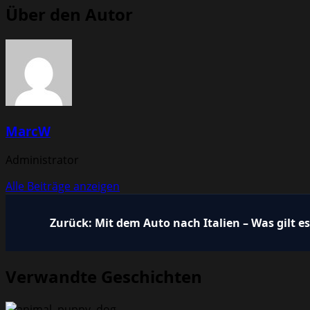
Über den Autor
MarcW
Administrator
Alle Beiträge anzeigen
Beitragsnavigation
Zurück:
Mit dem Auto nach Italien – Was gilt e
Verwandte Geschichten