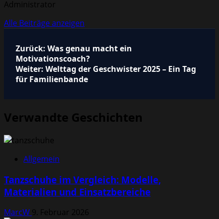
Administrator
Alle Beiträge anzeigen
Beitragsnavigation
Zurück:
Was genau macht ein
Motivationscoach?
Weiter:
Welttag der Geschwister 2025 – Ein Tag
für Familienbande
Verwandte Geschichten
Allgemein
Tanzschuhe im Vergleich: Modelle,
Materialien und Einsatzbereiche
MarcW
9. Februar 2026