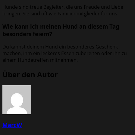
Hunde sind treue Begleiter, die uns Freude und Liebe
bringen. Sie sind oft wie Familienmitglieder für uns.
Wie kann ich meinen Hund an diesem Tag
besonders feiern?
Du kannst deinem Hund ein besonderes Geschenk
machen, ihm ein leckeres Essen zubereiten oder ihn zu
einem Hundetreffen mitnehmen.
Über den Autor
MarcW