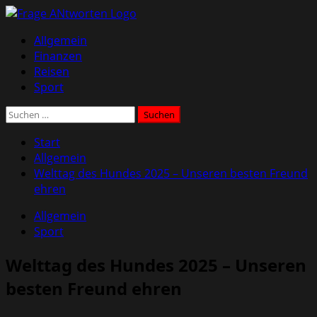
Zum
Inhalt
Primäres
Allgemein
springen
Menü
Finanzen
Reisen
Sport
Suchen
nach:
Start
Allgemein
Welttag des Hundes 2025 – Unseren besten Freund
ehren
Allgemein
Sport
Welttag des Hundes 2025 – Unseren
besten Freund ehren