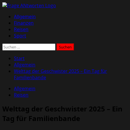
Zum
Inhalt
Primäres
Allgemein
springen
Menü
Finanzen
Reisen
Sport
Suchen
nach:
Start
Allgemein
Welttag der Geschwister 2025 – Ein Tag für
Familienbande
Allgemein
Reisen
Welttag der Geschwister 2025 – Ein
Tag für Familienbande