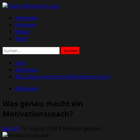
Zum
Inhalt
Primäres
Allgemein
springen
Menü
Finanzen
Reisen
Sport
Suchen
nach:
Start
Allgemein
Was genau macht ein Motivationscoach?
Allgemein
Was genau macht ein
Motivationscoach?
MarcW
19. August 2024
8 Minuten gelesen