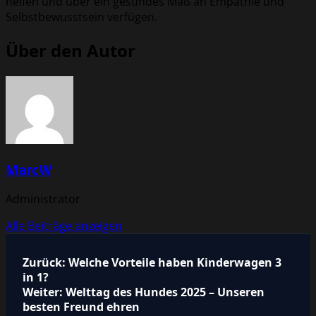
helfen und über ein gesundes Maß an Empathie und
Selbstbewusstsein verfügen.
Über den Autor
MarcW
Administrator
Alle Beiträge anzeigen
Beitragsnavigation
Zurück:
Welche Vorteile haben Kinderwagen 3
in 1?
Weiter:
Welttag des Hundes 2025 – Unseren
besten Freund ehren