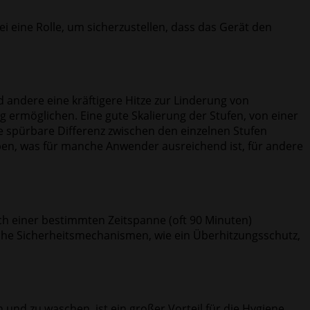
i eine Rolle, um sicherzustellen, dass das Gerät den
 andere eine kräftigere Hitze zur Linderung von
ermöglichen. Eine gute Skalierung der Stufen, von einer
ine spürbare Differenz zwischen den einzelnen Stufen
eben, was für manche Anwender ausreichend ist, für andere
ach einer bestimmten Zeitspanne (oft 90 Minuten)
zliche Sicherheitsmechanismen, wie ein Überhitzungsschutz,
und zu waschen, ist ein großer Vorteil für die Hygiene.