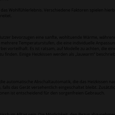
 das Wohlfühlerlebnis. Verschiedene Faktoren spielen hierbe
reitet.
 Nutzer bevorzugen eine sanfte, wohltuende Wärme, während
ehrere Temperaturstufen, die eine individuelle Anpassung 
bei vorteilhaft. Es ist ratsam, auf Modelle zu achten, die e
 zu finden. Einige Heizkissen werden als „lauwarm“ beschri
ist die automatische Abschaltautomatik, die das Heizkissen n
, falls das Gerät versehentlich eingeschaltet bleibt. Zusät
tionen ist entscheidend für den sorgenfreien Gebrauch.
isch im Alltag sein. Die Möglichkeit, den Bezug abzunehmen 