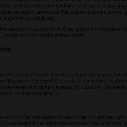
m Waschen ihre Form und Funktion behalten. Die Langlebigke
kissen versagen nach kurzer Zeit, während andere jahrelang
e längere Nutzungsdauer.
denrezensionen zu studieren. Diese geben oft Aufschluss üb
, was bei der Entscheidungsfindung hilft.
oire
 auch das Ambiente eines Raumes maßgeblich mitgestalten.
en. Besonders Patchwork-Muster verleihen einem Heizkissen
, heimelige Atmosphäre in jedes Wohnzimmer. Die Vielfalt 
teckt, sondern gezeigt wird.
es wird zum Teil des Gesamtbildes. Moderne Heizkissen gib
e. Die Auswahl des richtigen Materials und der passenden Fa