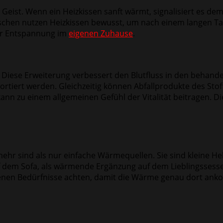
eist. Wenn ein Heizkissen sanft wärmt, signalisiert es de
Menschen nutzen Heizkissen bewusst, um nach einem langen 
er Entspannung im
eigenen Zuhause
.
 Diese Erweiterung verbessert den Blutfluss in den behand
rtiert werden. Gleichzeitig können Abfallprodukte des Stof
kann zu einem allgemeinen Gefühl der Vitalität beitragen.
ehr sind als nur einfache Wärmequellen. Sie sind kleine He
dem Sofa, als wärmende Ergänzung auf dem Lieblingssessel od
eigenen Bedürfnisse achten, damit die Wärme genau dort ank