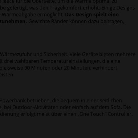
Fleece für die Oberseite, um die Wärme optimal zu
e gefertigt, was den Tragekomfort erhöht. Einige Designs
nde Wärmeabgabe ermöglicht.
Das Design spielt eine
hrzunehmen.
Gewichte Ränder können dazu beitragen,
te Wärmezufuhr und Sicherheit. Viele Geräte bieten mehrere
mit drei wählbaren Temperatureinstellungen, die eine
pielsweise 90 Minuten oder 20 Minuten, verhindert
isten.
e Powerbank betrieben, die bequem in einer seitlichen
, bei Outdoor-Aktivitäten oder einfach auf dem Sofa. Die
ienung erfolgt meist über einen „One Touch“ Controller,