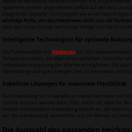
Moderne Heizkissen vereinen Komfort mit ansprechender Op
speichern und ein angenehmes Gefühl auf der Haut zu erze
integrieren spezielle Technologien wie einen faserartig
wichtige Rolle, um das Heizkissen nicht nur als funkti
dass das Kissen besser am Körper anliegt und die Entspa
Intelligente Technologien für optimale Nutzun
Die Funktionalität von
Heizkissen
hat sich weiterentwickel
Temperaturstufen, die über einen einfachen Controller ein
individuelle Anpassung der Wärme ermöglichen. Die autom
Überhitzung und spart Energie. Dies ist besonders wichti
Kabellose Lösungen für maximale Flexibilität
Die Entwicklung hin zu kabellosen Heizkissen bietet ein H
Tasche verstaut werden kann. Dies macht sie ideal für den
mobile und kabellose Anwendung erlaubt es, die Wärme übe
der die Handhabung vereinfacht und die Wärme auf Knopf
Die Auswahl des passenden Heizkiss