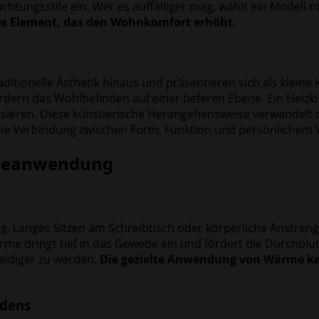
richtungsstile ein. Wer es auffälliger mag, wählt ein Modell
es Element, das den Wohnkomfort erhöht.
ditionelle Ästhetik hinaus und präsentieren sich als klein
dern das Wohlbefinden auf einer tieferen Ebene. Ein Heizki
ieren. Diese künstlerische Herangehensweise verwandelt da
ine Verbindung zwischen Form, Funktion und persönlichem W
rmeanwendung
g. Langes Sitzen am Schreibtisch oder körperliche Anstr
me dringt tief in das Gewebe ein und fördert die Durchblutu
eidiger zu werden.
Die gezielte Anwendung von Wärme ka
ndens