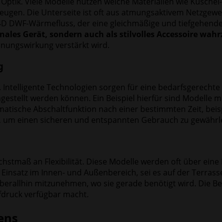
tik. Viele Modelle nutzen weiche Materialien wie Kuschel-
ugen. Die Unterseite ist oft aus atmungsaktivem Netzgeweb
en 4D DWF-Wärmefluss, der eine gleichmäßige und tiefgehe
onales Gerät, sondern auch als stilvolles Accessoire wa
nnungswirkung verstärkt wird.
g
t. Intelligente Technologien sorgen für eine bedarfsgerech
gestellt werden können. Ein Beispiel hierfür sind Modelle 
atische Abschaltfunktion nach einer bestimmten Zeit, beis
g, um einen sicheren und entspannten Gebrauch zu gewährle
öchstmaß an Flexibilität. Diese Modelle werden oft über ein
 Einsatz im Innen- und Außenbereich, sei es auf der Terrasse
rallhin mitzunehmen, wo sie gerade benötigt wird. Die Bed
druck verfügbar macht.
ens