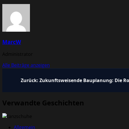
MarcW
Administrator
Alle Beiträge anzeigen
Beitragsnavigation
Zurück:
Zukunftsweisende Bauplanung: Die Ro
Verwandte Geschichten
Allgemein