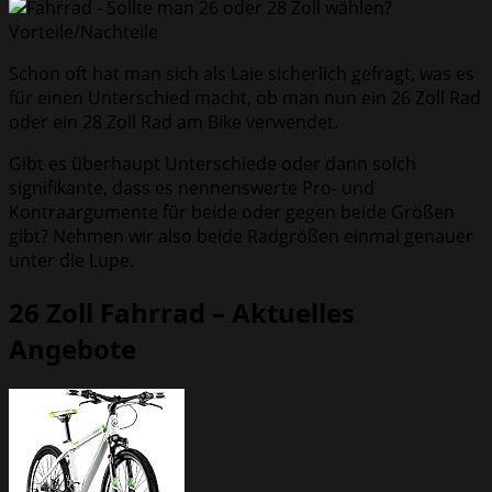
Schon oft hat man sich als Laie sicherlich gefragt, was es
für einen Unterschied macht, ob man nun ein 26 Zoll Rad
oder ein 28 Zoll Rad am Bike verwendet.
Gibt es überhaupt Unterschiede oder dann solch
signifikante, dass es nennenswerte Pro- und
Kontraargumente für beide oder gegen beide Größen
gibt? Nehmen wir also beide Radgrößen einmal genauer
unter die Lupe.
26 Zoll Fahrrad – Aktuelles
Angebote