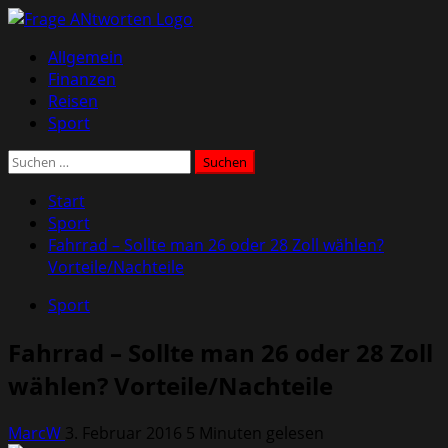
Zum
Inhalt
Primäres
Allgemein
springen
Menü
Finanzen
Reisen
Sport
Suchen
nach:
Start
Sport
Fahrrad – Sollte man 26 oder 28 Zoll wählen?
Vorteile/Nachteile
Sport
Fahrrad – Sollte man 26 oder 28 Zoll
wählen? Vorteile/Nachteile
MarcW
3. Februar 2016
5 Minuten gelesen