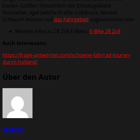
beiden Größen hinsichtlich der Einsatzgebiete
feststellen, egal welche Größe: Luftdruck, Mantel,
Schlauch müssen auf
das Fahrgebiet
zugeschnitten sein.
Weitere Infos zu 28 Zoll E-Bikes:
E-Bike 28 Zoll
Auch Interessant:
https://frage-antworten.com/schoene-fahrrad-touren-
durch-holland/
Über den Autor
MarcW