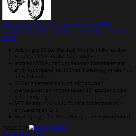
Galano 26 Zoll Toxic Mountainbike Hardtail MTB
Jugendmountainbike Jugendfahrrad (weiß/grün/schwarz,
46 cm)
vielseitiges 26 Zoll Hardtail Mountainbike für den
Einsatz auf der Straße, Wald und Feld
leichter MTB Aluminium Rahmen kombiniert mit
einer Federgabel mit 100 mm Federweg für ein Plus
an Fahrkomfort
21 Gang Kettenschaltung mit robusten,
wartungsarmen Komponenten für geschmeidige
Schaltvorgänge
MTB Reifen in 26 x 2,10 Zoll mit Stollenprofil für
einwandfreien Grip
für Körpergröße 145 - 185 cm, zu 85 % vormontiert
259,00 EUR
Bei Amazon kaufen