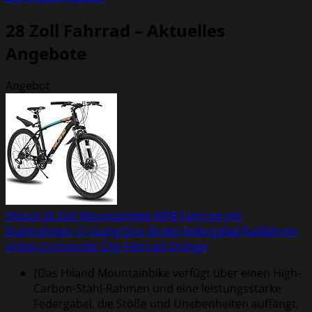
28 Zoll Fahrrad – Aktuelles
Angebote
Angebot
Hiland 26 Zoll Mountainbike MTB Fahrrad mit
Stahlrahmen 21-Gang Disc-Brake Federgabel Radfahren
Urban Commuter City Fahrrad Orange
{Das Hiland Mountainbike verfügt über einen High-
Carbon-Stahl-Rahmen und eine leistungsstarke
Federgabel, die Stöße und Unebenheiten auffängt,