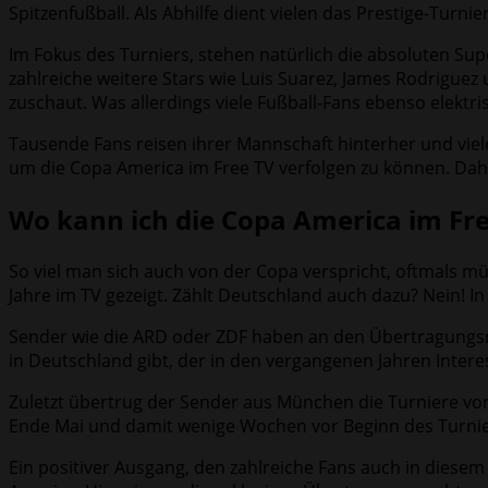
Spitzenfußball. Als Abhilfe dient vielen das Prestige-Turn
Im Fokus des Turniers, stehen natürlich die absoluten Su
zahlreiche weitere Stars wie Luis Suarez, James Rodriguez 
zuschaut. Was allerdings viele Fußball-Fans ebenso elektri
Tausende Fans reisen ihrer Mannschaft hinterher und viele
um die Copa America im Free TV verfolgen zu können. Dah
Wo kann ich die Copa America im Fre
So viel man sich auch von der Copa verspricht, oftmals m
Jahre im TV gezeigt. Zählt Deutschland auch dazu? Nein! In
Sender wie die ARD oder ZDF haben an den Übertragungsre
in Deutschland gibt, der in den vergangenen Jahren Inter
Zuletzt übertrug der Sender aus München die Turniere von 
Ende Mai und damit wenige Wochen vor Beginn des Turnier
Ein positiver Ausgang, den zahlreiche Fans auch in diese