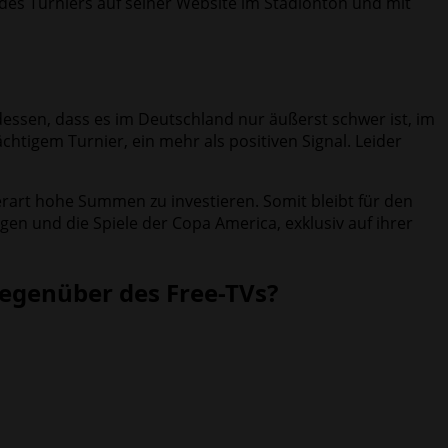
 des Turniers auf seiner Website im Stadionton und mit
dessen, dass es im Deutschland nur äußerst schwer ist, im
htigem Turnier, ein mehr als positiven Signal. Leider
 derart hohe Summen zu investieren. Somit bleibt für den
en und die Spiele der Copa America, exklusiv auf ihrer
gegenüber des Free-TVs?