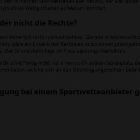
 den britischen Sportwettenabieter bet365, der alle Spiele
in positives Wettguthaben aufweisen konnten.
er nicht die Rechte?
ans sicherlich nicht nachvollziehbar. Gerade in Anbetracht 
en, wäre ein Erwerb der Rechte an solch einem prestigeträc
s. Der Grund dafür liegt im Preis-Leistungs-Verhältnis.
t sich schlichtweg nicht, für einen solch späten Sendeplatz,
enanbieter, welche sich an den Übertragungsrechten beteilig
ragung bei einem Sportwetteanbieter 