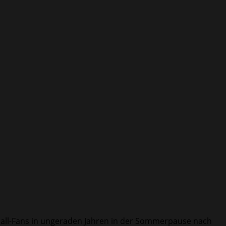
ball-Fans in ungeraden Jahren in der Sommerpause nach