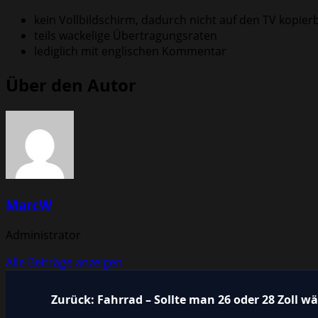
kein Vollbildschirm, dadurch nicht auf den TV kopier
teils wackelige Übertragungsraten
lediglich mit englischen Kommentar
Über den Autor
MarcW
Administrator
Alle Beiträge anzeigen
Beitragsnavigation
Zurück:
Fahrrad – Sollte man 26 oder 28 Zoll w