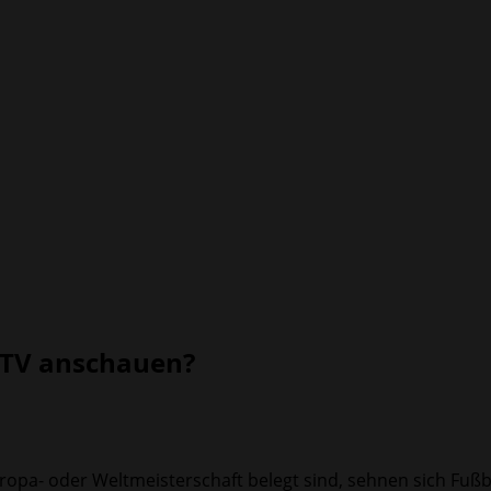
 TV anschauen?
opa- oder Weltmeisterschaft belegt sind, sehnen sich Fuß