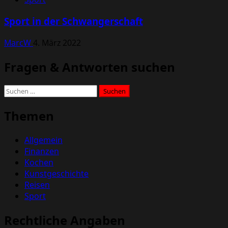
Sport in der Schwangerschaft
MarcW
4. März 2022
Fragen & Antworten suchen
Suchen
nach:
Themen
Allgemein
Finanzen
Kochen
Kunstgeschichte
Reisen
Sport
Rechtliche Angaben