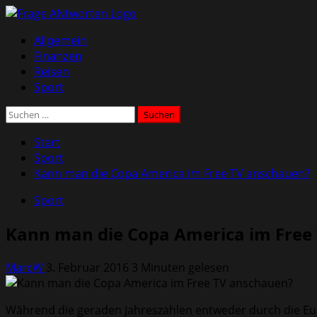
Zum
Inhalt
Primäres
Allgemein
springen
Menü
Finanzen
Reisen
Sport
Suchen
nach:
Start
Sport
Kann man die Copa America im Free TV anschauen?
Sport
Kann man die Copa America im Free
MarcW
3. Februar 2016
3 Minuten gelesen
Während die geraden Jahreszahlen entweder durch die Eur