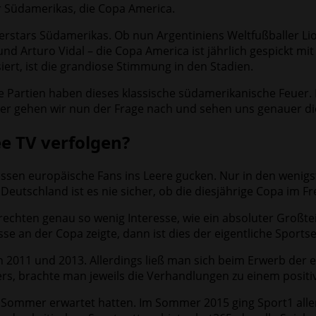
ier Südamerikas, die Copa America.
perstars Südamerikas. Ob nun Argentiniens Weltfußballer Li
und Arturo Vidal – die Copa America ist jährlich gespickt m
siert, ist die grandiose Stimmung in den Stadien.
 Partien haben dieses klassische südamerikanische Feuer. Nu
er gehen wir nun der Frage nach und sehen uns genauer di
e TV verfolgen?
üssen europäische Fans ins Leere gucken. Nur in den wenigs
 Deutschland ist es nie sicher, ob die diesjährige Copa im F
chten genau so wenig Interesse, wie ein absoluter Großte
esse an der Copa zeigte, dann ist dies der eigentliche Spor
2011 und 2013. Allerdings ließ man sich beim Erwerb der ex
s, brachte man jeweils die Verhandlungen zu einem positi
m Sommer erwartet hatten. Im Sommer 2015 ging Sport1 alle