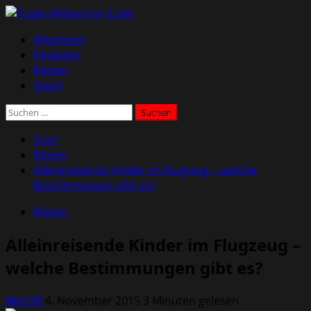
Zum
Inhalt
Primäres
Allgemein
springen
Menü
Finanzen
Reisen
Sport
Suchen
nach:
Start
Reisen
Alleinreisende Kinder im Flugzeug – welche
Bestimmungen gibt es?
Reisen
Alleinreisende Kinder im Flugzeug –
welche Bestimmungen gibt es?
MarcW
4. November 2015
3 Minuten gelesen