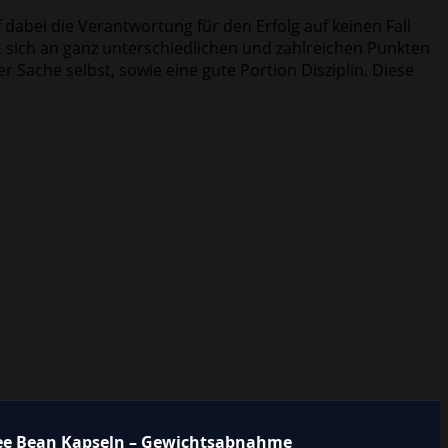
rf dabei die Verantwortung für den Erfolg auf keinen Fall
so, sich an ganz unterschiedlichen und zahlreichen Punkten
r Sache selbst, sowie eine gute Portion Disziplin. Diese
ee Bean Kapseln – Gewichtsabnahme