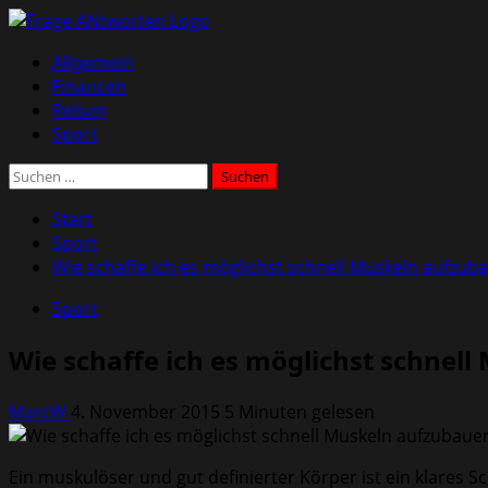
Zum
Inhalt
Primäres
Allgemein
springen
Menü
Finanzen
Reisen
Sport
Suchen
nach:
Start
Sport
Wie schaffe ich es möglichst schnell Muskeln aufzub
Sport
Wie schaffe ich es möglichst schnel
MarcW
4. November 2015
5 Minuten gelesen
Ein muskulöser und gut definierter Körper ist ein klares S