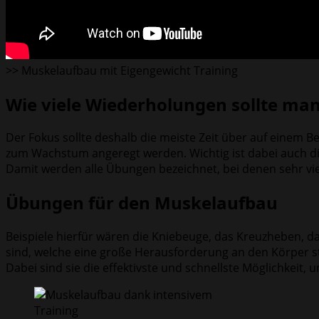
>> Muskelaufbau mit Eigengewicht Training
Wie viele Wiederholungen sollte m
Der Fokus sollte deshalb die meiste Zeit über auf einem Be
zum Wachstum angeregt werden. Wichtig ist dabei auch die
Damit werden alle Übungen bezeichnet, bei denen sehr vie
Übungen für den Muskelaufbau
Beispiele hierfür wären die Kniebeuge, das Kreuzheben, d
sind, welche eine große Herausforderung an den Körper st
Dabei sind sie die effektivste und schnellste Möglichkeit,