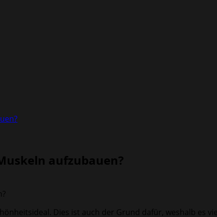
auen?
l Muskeln aufzubauen?
chönheitsideal. Dies ist auch der Grund dafür, weshalb es v