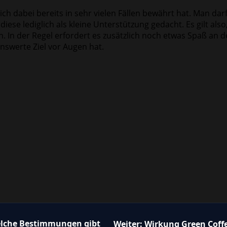
 sich dabei bereits in sehr vielen Fällen bewährt hat. Man da
diese lediglich als kleine Unterstützung gedacht. Es gilt al
. In der Regel erfordert es zusätzlich noch etwas Spaß an de
enswerte Ziel vor Augen hat.
welche Bestimmungen gibt
Weiter:
Wirkung Green Coff