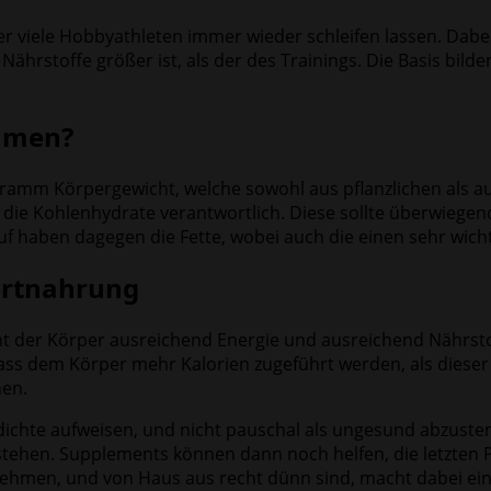
r viele Hobbyathleten immer wieder schleifen lassen. Dabe
Nährstoffe größer ist, als der des Trainings. Die Basis bild
ehmen?
amm Körpergewicht, welche sowohl aus pflanzlichen als au
ch die Kohlenhydrate verantwortlich. Diese sollte überwiege
uf haben dagegen die Fette, wobei auch die einen sehr wich
ortnahrung
 der Körper ausreichend Energie und ausreichend Nährstoffe
dass dem Körper mehr Kalorien zugeführt werden, als dieser
hen.
edichte aufweisen, und nicht pauschal als ungesund abzustem
ehen. Supplements können dann noch helfen, die letzten Pr
 nehmen, und von Haus aus recht dünn sind, macht dabei ein