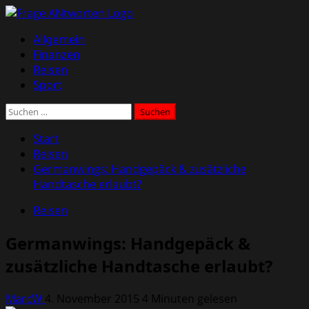
Zum
Inhalt
Primäres
Allgemein
springen
Menü
Finanzen
Reisen
Sport
Suchen
nach:
Start
Reisen
Germanwings: Handgepäck & zusätzliche
Handtasche erlaubt?
Reisen
Germanwings: Handgepäck &
zusätzliche Handtasche erlaubt?
MarcW
4. November 2015
4 Minuten gelesen