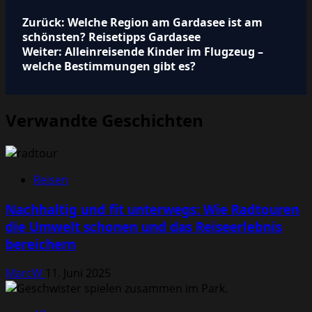
Beitragsnavigation
Zurück:
Welche Region am Gardasee ist am
schönsten? Reisetipps Gardasee
Weiter:
Alleinreisende Kinder im Flugzeug –
welche Bestimmungen gibt es?
Verwandte Geschichten
Reisen
Nachhaltig und fit unterwegs: Wie Radtouren
die Umwelt schonen und das Reiseerlebnis
bereichern
MarcW
11. Juni 2025