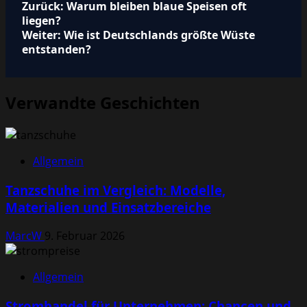
Beitragsnavigation
Zurück:
Warum bleiben blaue Speisen oft
liegen?
Weiter:
Wie ist Deutschlands größte Wüste
entstanden?
Verwandte Geschichten
Allgemein
Tanzschuhe im Vergleich: Modelle,
Materialien und Einsatzbereiche
MarcW
9. Februar 2026
Allgemein
Stromhandel für Unternehmen: Chancen und