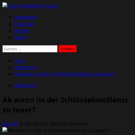
Zum
Inhalt
Primäres
Allgemein
springen
Menü
Finanzen
Reisen
Sport
Suchen
nach:
Start
Allgemein
Ab wann ist der Schlüsselnotdienst zu teuer?
Allgemein
Ab wann ist der Schlüsselnotdienst
zu teuer?
MarcW
9. Mai 2019
2 Minuten gelesen