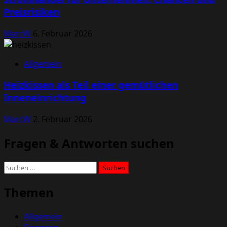
Preisrisiken
MarcW
6. Februar 2026
Allgemein
Heizkissen als Teil einer gemütlichen
Inneneinrichtung
MarcW
2. Februar 2026
Fragen & Antworten suchen
Suchen
nach:
Themen
Allgemein