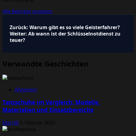
Alle Beiträge anzeigen
Beitragsnavigation
Zurück:
Warum gibt es so viele Geisterfahrer?
Weiter:
Ab wann ist der Schlüsselnotdienst zu
teuer?
Verwandte Geschichten
Allgemein
Tanzschuhe im Vergleich: Modelle,
Materialien und Einsatzbereiche
MarcW
9. Februar 2026