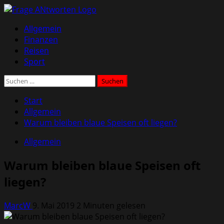
Zum
Inhalt
Primäres
Allgemein
springen
Menü
Finanzen
Reisen
Sport
Suchen
nach:
Start
Allgemein
Warum bleiben blaue Speisen oft liegen?
Allgemein
Warum bleiben blaue Speisen oft
liegen?
MarcW
9. Mai 2019
2 Minuten gelesen