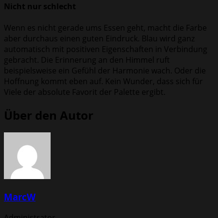
Nicht nur schlecht
Wenn es nicht gerade ums Essen geht, macht die Farbe
aber durchaus einen guten Eindruck. Blau wird ganz
automatisch mit positiven Eigenschaften in Verbindung
gebracht. Die Erinnerung an den Himmel ruft
beispielsweise ein Gefühl der Harmonie wach. Oder die
Hoffnung kommt eben auf. Kein Wunder, dass sich für
Viele der absolute Favorit der Palette ergibt.
Über den Autor
MarcW
Administrator