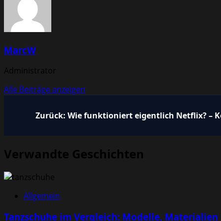
MarcW
Administrator
Alle Beiträge anzeigen
Beitragsnavigation
Zurück:
Wie funktioniert eigentlich Netflix? –
Verwandte Geschichten
Allgemein
Tanzschuhe im Vergleich: Modelle, Materialien