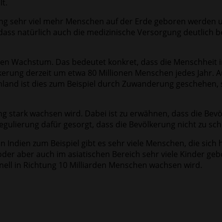
t.
erung sehr viel mehr Menschen auf der Erde geboren werden 
s natürlich auch die medizinische Versorgung deutlich bess
ellen Wachstum. Das bedeutet konkret, dass die Menschheit
kerung derzeit um etwa 80 Millionen Menschen jedes Jahr. A
land ist dies zum Beispiel durch Zuwanderung geschehen, s
g stark wachsen wird. Dabei ist zu erwähnen, dass die Bevö
 Regulierung dafür gesorgt, dass die Bevölkerung nicht zu sch
In Indien zum Beispiel gibt es sehr viele Menschen, die sic
oder aber auch im asiatischen Bereich sehr viele Kinder ge
ll in Richtung 10 Milliarden Menschen wachsen wird.