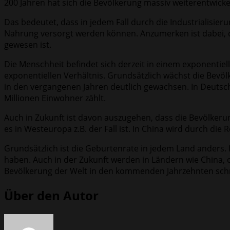
200 Jahren hat sich die Bevölkerung massiv weiterentwickel
Das bedeutet, dass in jedem Fall durch die Industrialisi
Nahrung versorgt werden können. Anzumerken ist dabei, das
gewesen ist.
Die Menschheit befindet sich derzeit in einem exponenti
exponentiellen Verhältnis. Grundsätzlich wächst die Bevöl
in den vergangenen Jahren deutlich gewachsen. In Deutsch
Millionen Einwohner zählt.
Auch in Zukunft ist davon auszugehen, dass die Bevölkerun
es in Westeuropa z.B. der Fall ist. In China wird durch die
Grundsätzlich ist die Geburtenrate in jedem Land anders. 
haben. Auch in der Zukunft werden in Ländern wie China, 
Bevölkerung der Welt in den kommenden Jahrzehnten schne
Über den Autor