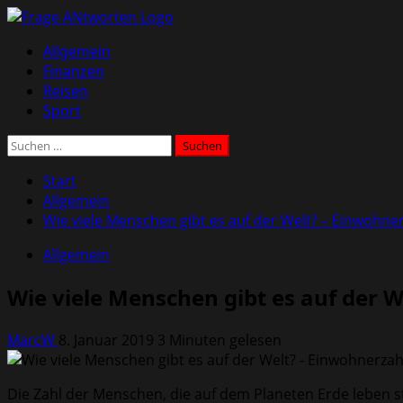
Zum
Inhalt
Primäres
Allgemein
springen
Menü
Finanzen
Reisen
Sport
Suchen
nach:
Start
Allgemein
Wie viele Menschen gibt es auf der Welt? – Einwohner
Allgemein
Wie viele Menschen gibt es auf der 
MarcW
8. Januar 2019
3 Minuten gelesen
Die Zahl der Menschen, die auf dem Planeten Erde leben ste