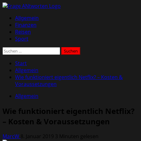
Zum
Inhalt
Primäres
Allgemein
springen
Menü
Finanzen
Reisen
Sport
Suchen
nach:
Start
Allgemein
Wie funktioniert eigentlich Netflix? – Kosten &
Voraussetzungen
Allgemein
Wie funktioniert eigentlich Netflix?
– Kosten & Voraussetzungen
MarcW
8. Januar 2019
3 Minuten gelesen