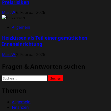
Preisrisiken
MarcW
6. Februar 2026
Allgemein
Heizkissen als Teil einer gemütlichen
Inneneinrichtung
MarcW
2. Februar 2026
Fragen & Antworten suchen
Suchen
nach:
Themen
Allgemein
Finanzen