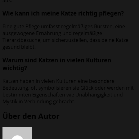
aus.
Wie kann ich meine Katze richtig pflegen?
Eine gute Pflege umfasst regelmäßiges Bürsten, eine
ausgewogene Ernährung und regelmäßige
Tierarztbesuche, um sicherzustellen, dass deine Katze
gesund bleibt.
Warum sind Katzen in vielen Kulturen
wichtig?
Katzen haben in vielen Kulturen eine besondere
Bedeutung, oft symbolisieren sie Glück oder werden mit
bestimmten Eigenschaften wie Unabhängigkeit und
Mystik in Verbindung gebracht.
Über den Autor