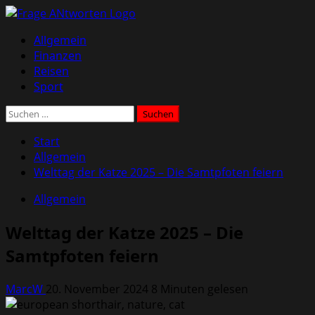
Zum
Inhalt
Primäres
Allgemein
springen
Menü
Finanzen
Reisen
Sport
Suchen
nach:
Start
Allgemein
Welttag der Katze 2025 – Die Samtpfoten feiern
Allgemein
Welttag der Katze 2025 – Die
Samtpfoten feiern
MarcW
20. November 2024
8 Minuten gelesen