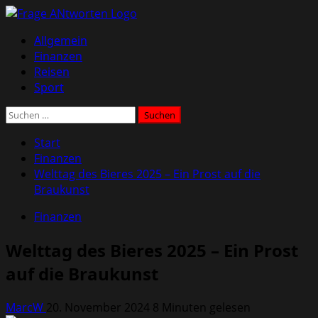
Zum
Inhalt
Primäres
Allgemein
springen
Menü
Finanzen
Reisen
Sport
Suchen
nach:
Start
Finanzen
Welttag des Bieres 2025 – Ein Prost auf die
Braukunst
Finanzen
Welttag des Bieres 2025 – Ein Prost
auf die Braukunst
MarcW
20. November 2024
8 Minuten gelesen