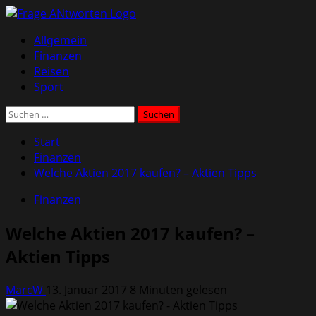
Zum
Inhalt
Primäres
Allgemein
springen
Menü
Finanzen
Reisen
Sport
Suchen
nach:
Start
Finanzen
Welche Aktien 2017 kaufen? – Aktien Tipps
Finanzen
Welche Aktien 2017 kaufen? –
Aktien Tipps
MarcW
13. Januar 2017
8 Minuten gelesen