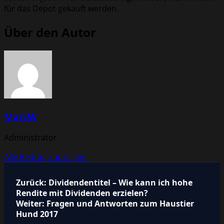
für das Depot gekauft werden.
Über den Autor
MarcW
Administrator
Alle Beiträge anzeigen
Beitragsnavigation
Zurück:
Dividendentitel – Wie kann ich hohe
Rendite mit Dividenden erzielen?
Weiter:
Fragen und Antworten zum Haustier
Hund 2017