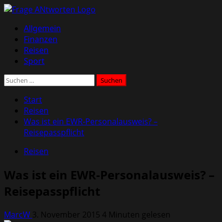
Zum
Inhalt
Primäres
Allgemein
springen
Menü
Finanzen
Reisen
Sport
Suchen
nach:
Start
Reisen
Was ist ein EWR-Personalausweis? –
Reisepasspflicht
Reisen
Was ist ein EWR-Personalausweis? –
Reisepasspflicht
MarcW
3. November 2015
4 Minuten gelesen