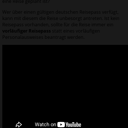
eine Reise geplant ist?
Wer über einen gültigen deutschen Reisepass verfügt,
kann mit diesem die Reise unbesorgt antreten. Ist kein
Reisepass vorhanden, sollte für die Reise immer ein
vorläufiger Reisepass
statt eines vorläufigen
Personalausweises beantragt werden.