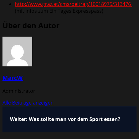
http://www.graz.at/cms/beitrag/10018975/313476
(mit Infos zum Ein Tages Expresspass)
Über den Autor
MarcW
Administrator
Alle Beiträge anzeigen
Beitragsnavigation
Weiter:
Was sollte man vor dem Sport essen?