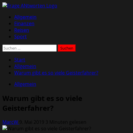
Zum
Inhalt
Primäres
Allgemein
springen
Menü
Finanzen
Reisen
Sport
Suchen
nach:
Start
Allgemein
Warum gibt es so viele Geisterfahrer?
Allgemein
Warum gibt es so viele
Geisterfahrer?
MarcW
9. Mai 2019
3 Minuten gelesen