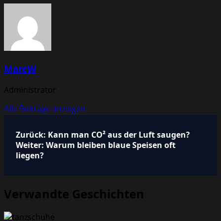
MarcW
Administrator
Alle Beiträge anzeigen
Beitragsnavigation
Zurück:
Kann man CO² aus der Luft saugen?
Weiter:
Warum bleiben blaue Speisen oft
liegen?
Verwandte Geschichten