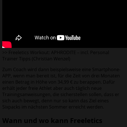
>> Freeletics Workout: APHRODITE – incl. Personal
Trainer Tipps (Christian Wenzel)
Zum Coach wird dann beispielsweise eine Smartphone-
APP, wenn man bereit ist, für die Zeit von drei Monaten
einen Betrag in Höhe von 34,99 € zu berappen. Dafür
erhält jeder freie Athlet aber auch täglich neue
Trainingsanweisungen, die sicherstellen sollen, dass er
sich auch bewegt, denn nur so kann das Ziel eines
Sixpacks im nächsten Sommer erreicht werden.
Wann und wo kann Freeletics