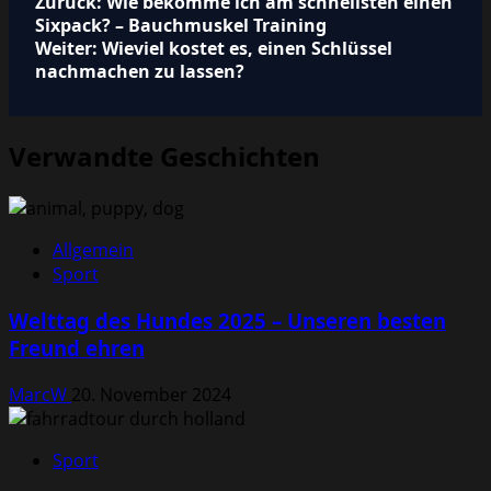
Beitragsnavigation
Zurück:
Wie bekomme ich am schnellsten einen
Sixpack? – Bauchmuskel Training
Weiter:
Wieviel kostet es, einen Schlüssel
nachmachen zu lassen?
Verwandte Geschichten
Allgemein
Sport
Welttag des Hundes 2025 – Unseren besten
Freund ehren
MarcW
20. November 2024
Sport