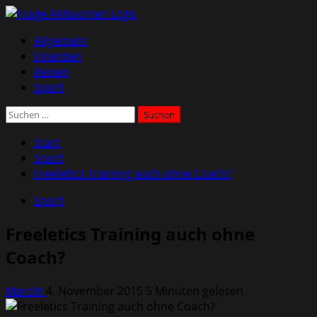
Zum
Inhalt
Primäres
Allgemein
springen
Menü
Finanzen
Reisen
Sport
Suchen
nach:
Start
Sport
Freeletics Training auch ohne Coach?
Sport
Freeletics Training auch ohne
Coach?
MarcW
4. November 2015
5 Minuten gelesen