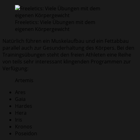
Freeletics: Viele Übungen mit dem
eigenen Körpergewicht
Natürlich führen ein Muskelaufbau und ein Fettabbau
parallel auch zur Gesunderhaltung des Körpers. Bei den
Trainingsübungen steht den freien Athleten eine Reihe
von teils sehr interessant klingenden Programmen zur
Verfügung:
Artemis
Ares
Gaia
Hardes
Hera
Iris
Kronos
Poseidon