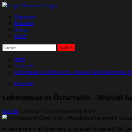
Zum
Inhalt
Primäres
Allgemein
springen
Menü
Finanzen
Reisen
Sport
Suchen
nach:
Start
Finanzen
Lohnsteuer in Österreich – Wieviel Geld bekomme ic
Finanzen
Lohnsteuer in Österreich – Wieviel 
MarcW
3. Februar 2016
5 Minuten gelesen
Arbeitnehmern in Österreich wird jeden Monat ein Teil d