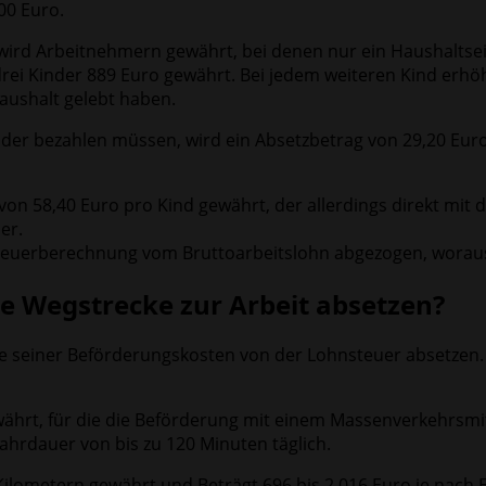
00 Euro.
 wird Arbeitnehmern gewährt, bei denen nur ein Haushaltse
rei Kinder 889 Euro gewährt. Bei jedem weiteren Kind erhöh
aushalt gelebt haben.
inder bezahlen müssen, wird ein Absetzbetrag von 29,20 Euro
von 58,40 Euro pro Kind gewährt, der allerdings direkt mit 
er.
teuerberechnung vom Bruttoarbeitslohn abgezogen, woraus
te Wegstrecke zur Arbeit absetzen?
e seiner Beförderungskosten von der Lohnsteuer absetzen. 
ährt, für die die Beförderung mit einem Massenverkehrsmitt
Fahrdauer von bis zu 120 Minuten täglich.
Kilometern gewährt und Beträgt 696 bis 2.016 Euro je nach 