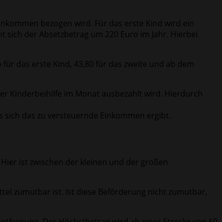
inkommen bezogen wird. Für das erste Kind wird ein
t sich der Absetzbetrag um 220 Euro im Jahr. Hierbei
 für das erste Kind, 43,80 für das zweite und ab dem
der Kinderbeihilfe im Monat ausbezahlt wird. Hierdurch
 sich das zu versteuernde Einkommen ergibt.
Hier ist zwischen der kleinen und der großen
el zumutbar ist. Ist diese Beförderung nicht zumutbar,
Entfernung. Der Höchstbetrag wird ab einer Strecke von 60