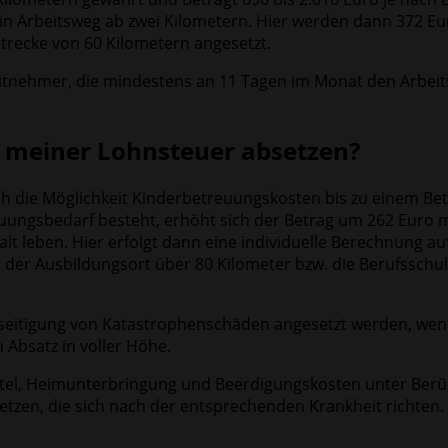
ein Arbeitsweg ab zwei Kilometern. Hier werden dann 372 E
Strecke von 60 Kilometern angesetzt.
nehmer, die mindestens an 11 Tagen im Monat den Arbeitspl
i meiner Lohnsteuer absetzen?
h die Möglichkeit Kinderbetreuungskosten bis zu einem Bet
euungsbedarf besteht, erhöht sich der Betrag um 262 Euro m
leben. Hier erfolgt dann eine individuelle Berechnung auf
er der Ausbildungsort über 80 Kilometer bzw. die Berufsschu
eitigung von Katastrophenschäden angesetzt werden, wenn
 Absatz in voller Höhe.
ittel, Heimunterbringung und Beerdigungskosten unter Berüc
zen, die sich nach der entsprechenden Krankheit richten. 