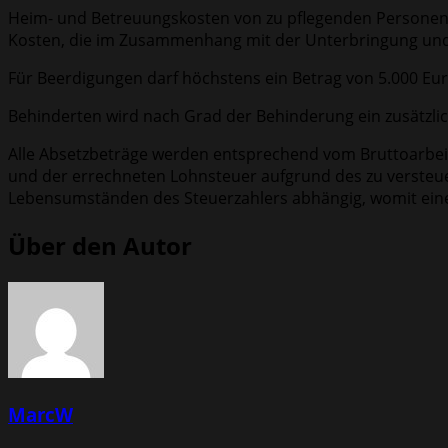
Heim- und Betreuungskosten von zu pflegenden Personen kö
Kosten, die im Zusammenhang mit der Unterbringung und d
Für Beerdigungen darf höchstens ein Betrag von 5.000 Eu
Behinderten wird nach Grad der Behinderung ein zusätzli
Alle Absetzbeträge werden entsprechend vom Bruttoarbei
und der errechneten Lohnsteuer aufgrund des zu versteuer
Lebensumständen des Steuerzahlers abhängig, womit eine
Über den Autor
MarcW