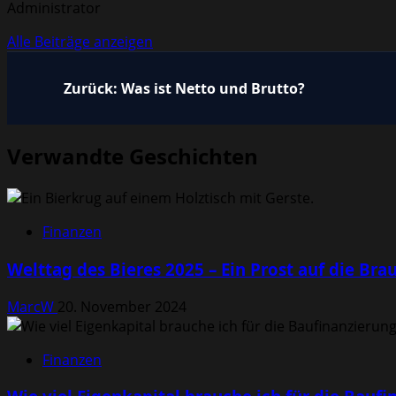
Administrator
Alle Beiträge anzeigen
Beitragsnavigation
Zurück:
Was ist Netto und Brutto?
Verwandte Geschichten
Finanzen
Welttag des Bieres 2025 – Ein Prost auf die Bra
MarcW
20. November 2024
Finanzen