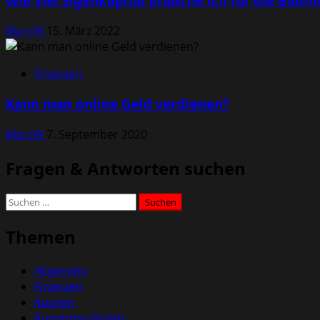
Wie viel Eigenkapital brauche ich für die Bauf
MarcW
15. März 2022
Finanzen
Kann man online Geld verdienen?
MarcW
7. September 2020
Fragen & Antworten suchen
Suchen
nach:
Themen
Allgemein
Finanzen
Kochen
Kunstgeschichte