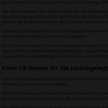
Jahr verdient. Hier beträgt der Pensionshöchstbetrag 19.9
Der Alleinverdiener- bzw. Alleinerziehenden-Absetzbetrag
Absetzbetrag von 494 Euro, für zwei Kinder 669 Euro und d
müssen die Kinder mindestens sechs Monate im Jahr im H
Elternteile, die Unterhalt für nicht im Haushalt lebende K
dritten Kind von 58,40 Euro monatlich gewährt.
Für Eltern wird zusätzlich der Kinderabsetzbetrag in Höhe 
ergibt sich dann kein direkte Rückzahlung für die Lohnsteu
Die gewährten Absetzbeträge werden bei der Jahreslohns
Kann ich Kosten für die zurückgeleg
Durch die Pendlerpauschale kann jeder Arbeitnehmer Teil
Pendlerpauschale zu unterscheiden.
Die kleine Pendlerpauschale wird allen Arbeitnehmern gew
wird die große Pauschale gewährt. Als zumutbar gilt eine 
Die kleine Pendlerpauschale wird ab einer Strecke von 20 