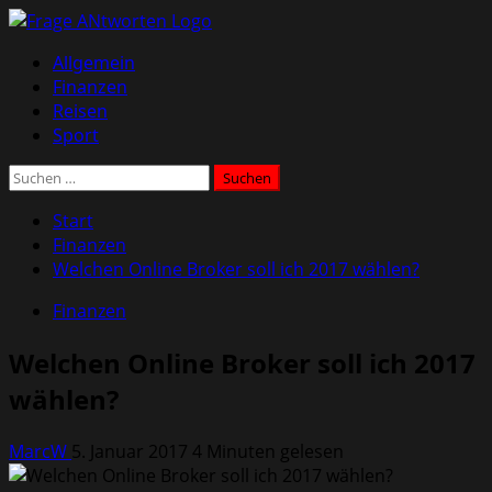
Zum
Inhalt
Primäres
Allgemein
springen
Menü
Finanzen
Reisen
Sport
Suchen
nach:
Start
Finanzen
Welchen Online Broker soll ich 2017 wählen?
Finanzen
Welchen Online Broker soll ich 2017
wählen?
MarcW
5. Januar 2017
4 Minuten gelesen