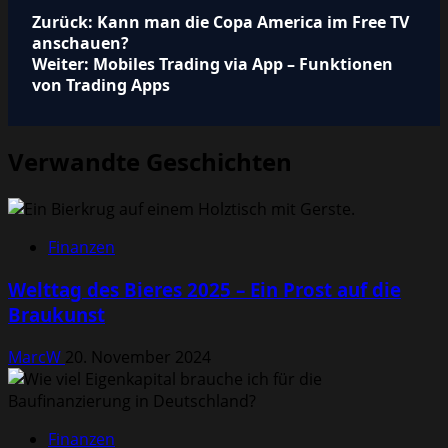
Beitragsnavigation
Zurück:
Kann man die Copa America im Free TV
anschauen?
Weiter:
Mobiles Trading via App – Funktionen
von Trading Apps
Verwandte Geschichten
Finanzen
Welttag des Bieres 2025 – Ein Prost auf die
Braukunst
MarcW
20. November 2024
Finanzen