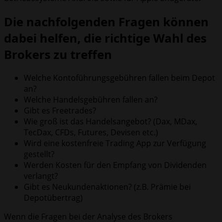
Die nachfolgenden Fragen können
dabei helfen, die richtige Wahl des
Brokers zu treffen
Welche Kontoführungsgebühren fallen beim Depot
an?
Welche Handelsgebühren fallen an?
Gibt es Freetrades?
Wie groß ist das Handelsangebot? (Dax, MDax,
TecDax, CFDs, Futures, Devisen etc.)
Wird eine kostenfreie Trading App zur Verfügung
gestellt?
Werden Kosten für den Empfang von Dividenden
verlangt?
Gibt es Neukundenaktionen? (z.B. Prämie bei
Depotübertrag)
Wenn die Fragen bei der Analyse des Brokers