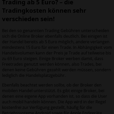
Trading ab 5 Euro? – die
Tradingkosten können sehr
verschieden sein!
Bei den so genannten Trading Gebühren unterscheiden
sich die Online Broker ebenfalls deutlich. Bei einigen ist
der Handel bereits ab 5 Euro möglich, andere verlangen
mindestens 15 Euro für einen Trade. In Abhängigkeit vom
Handelsvolumen kann der Preis je Trade auf teilweise bis
zu 69 Euro steigen. Einige Broker werben damit, dass
Freetrades genutzt werden können, also Trades, bei
denen keine Gebühren gezahlt werden müssen, sondern
lediglich die Handelsplatzgebühr.
Ebenfalls beachtet werden sollte, ob der Broker den
mobilen Handel unterstützt. Es gibt einige Broker, bei
denen eine eigene App vorhanden ist, so dass die User
auch mobil handeln können. Die App wird in der Regel
kostenfrei zur Verfügung gestellt, häufig für die
Betriebssysteme Android sowie für Apple Endgeräte.