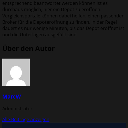
entsprechend beantwortet werden können ist es
durchaus möglich, hier ein Depot zu eröffnen.
Vergleichsportale können dabei helfen, einen passenden
Broker für die Depoteröffnung zu finden. In der Regel
dauert es nur wenige Minuten, bis das Depot eröffnet ist
und die Unterlagen ausgefüllt sind.
Über den Autor
MarcW
Administrator
Alle Beiträge anzeigen