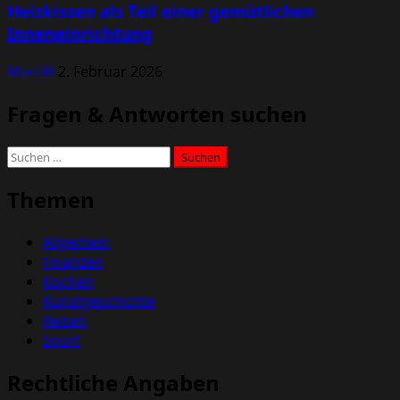
Heizkissen als Teil einer gemütlichen
Inneneinrichtung
MarcW
2. Februar 2026
Fragen & Antworten suchen
Suchen
nach:
Themen
Allgemein
Finanzen
Kochen
Kunstgeschichte
Reisen
Sport
Rechtliche Angaben