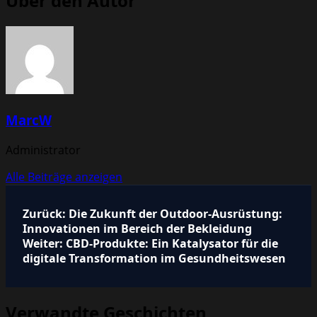
Über den Autor
MarcW
Administrator
Alle Beiträge anzeigen
Beitragsnavigation
Zurück:
Die Zukunft der Outdoor-Ausrüstung:
Innovationen im Bereich der Bekleidung
Weiter:
CBD-Produkte: Ein Katalysator für die
digitale Transformation im Gesundheitswesen
Verwandte Geschichten