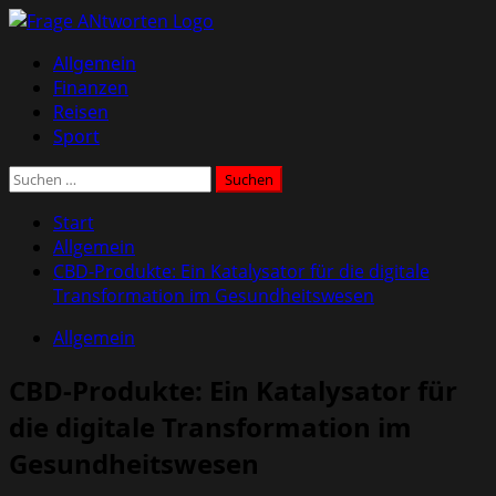
Zum
Inhalt
Primäres
Allgemein
springen
Menü
Finanzen
Reisen
Sport
Suchen
nach:
Start
Allgemein
CBD-Produkte: Ein Katalysator für die digitale
Transformation im Gesundheitswesen
Allgemein
CBD-Produkte: Ein Katalysator für
die digitale Transformation im
Gesundheitswesen