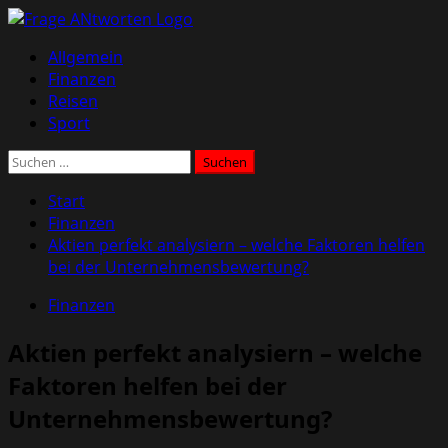
Zum
Inhalt
Primäres
Allgemein
springen
Menü
Finanzen
Reisen
Sport
Suchen
nach:
Start
Finanzen
Aktien perfekt analysiern – welche Faktoren helfen
bei der Unternehmensbewertung?
Finanzen
Aktien perfekt analysiern – welche
Faktoren helfen bei der
Unternehmensbewertung?