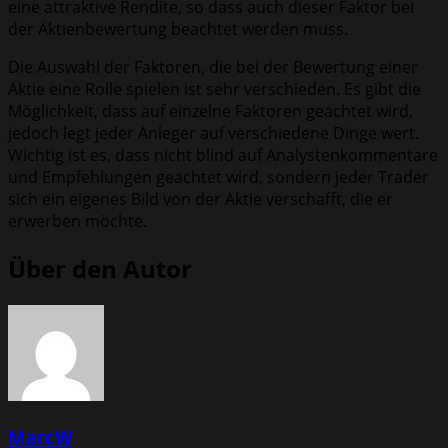
eine attraktive Rendite, so dass auch dieser Faktor bei
der Aktienbewertung beachtet werden muss.
Die Auswahl der Faktoren, die bei der Bewertung einer
Aktie eine Rolle spielen ist sehr verschieden. Es gibt die
Möglichkeit, dass auf einzelne Faktoren geachtet wird,
jedoch legt jeder Anleger auf verschiedene Dinge wert.
Wichtig ist es, dass nicht blind auf Analystenkommentare
und Empfehlungen geachtet wird, sondern jeder Trader
sich ein eigenes Bild von der Aktie verschafft, die er
erwerben möchte.
Über den Autor
MarcW