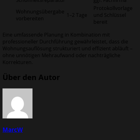
Protokollvorlage
Wohnungsübergabe
1–2 Tage
und Schlüssel
vorbereiten
bereit
Eine umfassende Planung in Kombination mit
professioneller Durchführung gewährleistet, dass die
Wohnungsauflösung strukturiert und effizient abläuft –
ohne unnötigen Mehraufwand oder nachträgliche
Korrekturen.
Über den Autor
MarcW