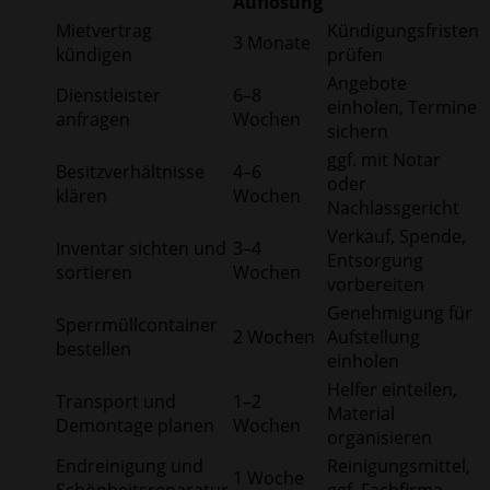
Auflösung
Mietvertrag
Kündigungsfristen
3 Monate
kündigen
prüfen
Angebote
Dienstleister
6–8
einholen, Termine
anfragen
Wochen
sichern
ggf. mit Notar
Besitzverhältnisse
4–6
oder
klären
Wochen
Nachlassgericht
Verkauf, Spende,
Inventar sichten und
3–4
Entsorgung
sortieren
Wochen
vorbereiten
Genehmigung für
Sperrmüllcontainer
2 Wochen
Aufstellung
bestellen
einholen
Helfer einteilen,
Transport und
1–2
Material
Demontage planen
Wochen
organisieren
Endreinigung und
Reinigungsmittel,
1 Woche
Schönheitsreparatur
ggf. Fachfirma