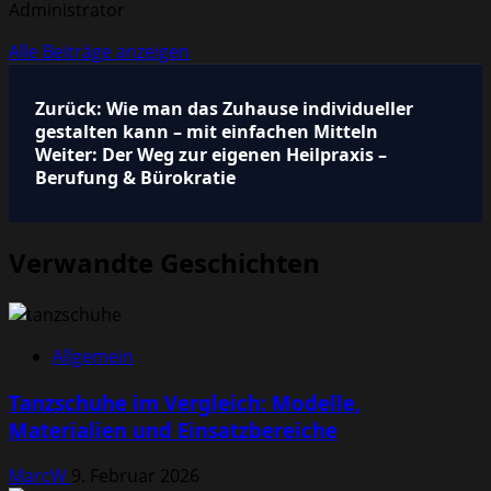
Administrator
Alle Beiträge anzeigen
Beitragsnavigation
Zurück:
Wie man das Zuhause individueller
gestalten kann – mit einfachen Mitteln
Weiter:
Der Weg zur eigenen Heilpraxis –
Berufung & Bürokratie
Verwandte Geschichten
Allgemein
Tanzschuhe im Vergleich: Modelle,
Materialien und Einsatzbereiche
MarcW
9. Februar 2026