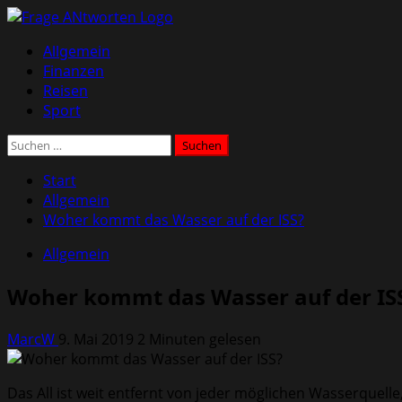
Zum
Inhalt
Primäres
Allgemein
springen
Menü
Finanzen
Reisen
Sport
Suchen
nach:
Start
Allgemein
Woher kommt das Wasser auf der ISS?
Allgemein
Woher kommt das Wasser auf der IS
MarcW
9. Mai 2019
2 Minuten gelesen
Das All ist weit entfernt von jeder möglichen Wasserquell