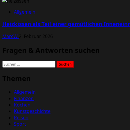
Allgemein
Heizkissen als Teil einer gemütlichen Innenein
MarcW
2. Februar 2026
Fragen & Antworten suchen
Suchen
nach:
Themen
Allgemein
Finanzen
Kochen
Kunstgeschichte
Reisen
Sport