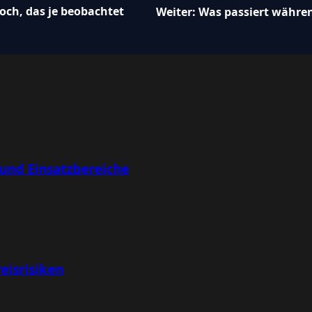
och, das je beobachtet
Weiter:
Was passiert währen
 und Einsatzbereiche
eisrisiken