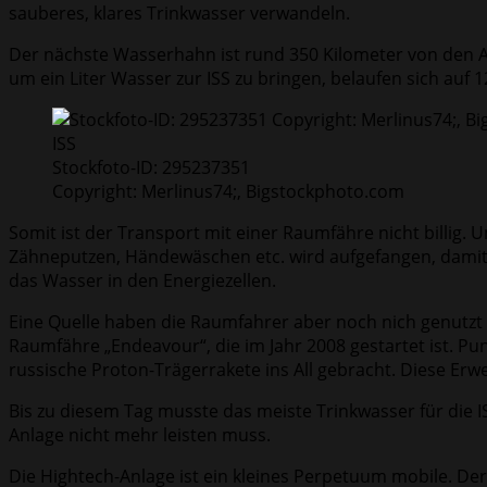
sauberes, klares Trinkwasser verwandeln.
Der nächste Wasserhahn ist rund 350 Kilometer von den A
um ein Liter Wasser zur ISS zu bringen, belaufen sich auf 1
ISS
Stockfoto-ID: 295237351
Copyright: Merlinus74;, Bigstockphoto.com
Somit ist der Transport mit einer Raumfähre nicht billig
Zähneputzen, Händewäschen etc. wird aufgefangen, damit 
das Wasser in den Energiezellen.
Eine Quelle haben die Raumfahrer aber noch nich genutzt 
Raumfähre „Endeavour“, die im Jahr 2008 gestartet ist. P
russische Proton-Trägerrakete ins All gebracht. Diese Erw
Bis zu diesem Tag musste das meiste Trinkwasser für die IS
Anlage nicht mehr leisten muss.
Die Hightech-Anlage ist ein kleines Perpetuum mobile. De