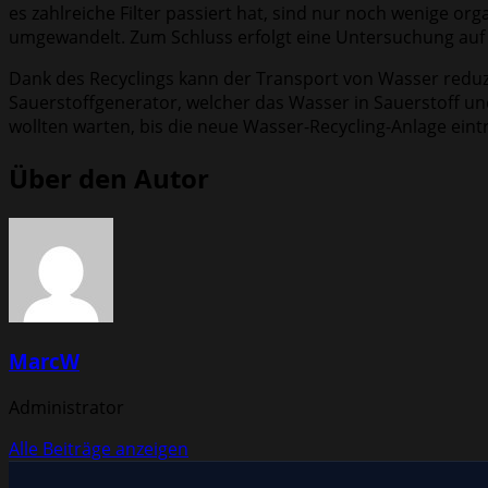
es zahlreiche Filter passiert hat, sind nur noch wenige 
umgewandelt. Zum Schluss erfolgt eine Untersuchung auf M
Dank des Recyclings kann der Transport von Wasser reduz
Sauerstoffgenerator, welcher das Wasser in Sauerstoff und
wollten warten, bis die neue Wasser-Recycling-Anlage ein
Über den Autor
MarcW
Administrator
Alle Beiträge anzeigen