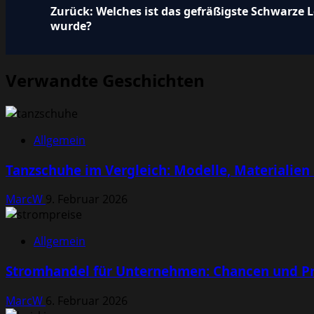
Beitragsnavigation
Zurück:
Welches ist das gefräßigste Schwarze L
wurde?
Verwandte Geschichten
Allgemein
Tanzschuhe im Vergleich: Modelle, Materialien
MarcW
9. Februar 2026
Allgemein
Stromhandel für Unternehmen: Chancen und Pr
MarcW
6. Februar 2026