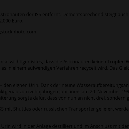
stronauten der ISS entfernt. Dementsprechend steigt auch
2.000 Euro.
. Umso wichtiger ist es, dass die Astronauten keinen Tropf
es in einem aufwendigen Verfahren recycelt wird. Das Glei
– den eignen Urin. Dank der neune Wasseraufbereitungsanla
unktgenau zum zehnjährigen Jubiläums am 20. November 1998,
eiterung sorgte dafür, dass von nun an nicht drei, sondern
S mit Shuttles oder russischen Transporter geliefert werden
r Urin wird in der Anlage destilliert und im Anschluss mit