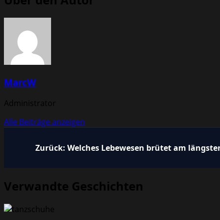
MarcW
Administrator
Alle Beiträge anzeigen
Beitragsnavigation
Zurück:
Welches Lebewesen brütet am längste
Verwandte Geschichten