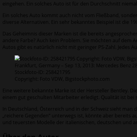
eingehen. Ein solches Auto ist für den Durchschnitt niema
Ein solches Auto kommt auch nicht vom Fließband, sonder
diverse Alternativen. Ein sehr bekanntes Beispiel ist die
Das Geheimnis dieser Marken ist die bereits angesprochen
andere Farbe? Auch kein Problem. Sie möchten auf dem A
Autos gibt es natürlich nicht mit geringer PS-Zahl. Jedes A
Frankfurt, Germany – Sep 13, 2013: Mercedes Benz 2
Stockfoto-ID: 258421795
Copyright: Foto VDW, Bigstockphoto.com
Eine weitere bekannte Marke ist der Hersteller Bentley. Di
einem gut geschulten Mitarbeiter erledigt. Qualität ist bei
In Deutschland, Österreich und in der Schweiz sieht man 
„reichere Gegenden“ unterwegs ist, könnte aber bereits auf
und teuersten Modelle der italienischen, deutschen und 
Über den Autor