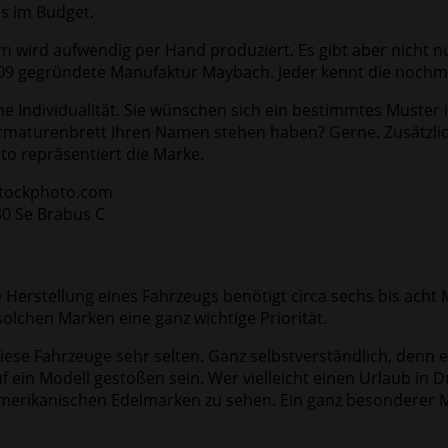
ls im Budget.
n wird aufwendig per Hand produziert. Es gibt aber nicht 
 1909 gegründete Manufaktur Maybach. Jeder kennt die nochm
e Individualität. Sie wünschen sich ein bestimmtes Muster
rmaturenbrett Ihren Namen stehen haben? Gerne. Zusätzlic
uto repräsentiert die Marke.
80 Se Brabus C
e Herstellung eines Fahrzeugs benötigt circa sechs bis acht 
 solchen Marken eine ganz wichtige Priorität.
diese Fahrzeuge sehr selten. Ganz selbstverständlich, denn
 ein Modell gestoßen sein. Wer vielleicht einen Urlaub in Du
amerikanischen Edelmarken zu sehen. Ein ganz besonderer 