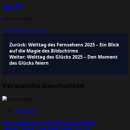
MarcW
Administrator
Alle Beiträge anzeigen
Beitragsnavigation
Zurück:
Welttag des Fernsehens 2025 – Ein Blick
auf die Magie des Bildschirms
Weiter:
Welttag des Glücks 2025 – Den Moment
des Glücks feiern
Verwandte Geschichten
Allgemein
Tanzschuhe im Vergleich: Modelle,
Materialien und Einsatzbereiche