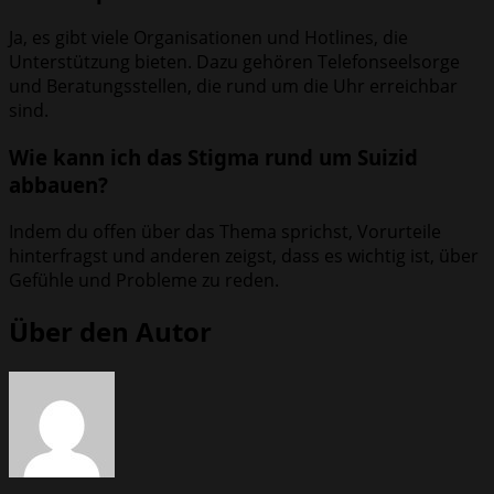
Ja, es gibt viele Organisationen und Hotlines, die
Unterstützung bieten. Dazu gehören Telefonseelsorge
und Beratungsstellen, die rund um die Uhr erreichbar
sind.
Wie kann ich das Stigma rund um Suizid
abbauen?
Indem du offen über das Thema sprichst, Vorurteile
hinterfragst und anderen zeigst, dass es wichtig ist, über
Gefühle und Probleme zu reden.
Über den Autor