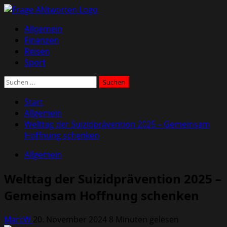
Zum
Inhalt
Primäres
Allgemein
springen
Menü
Finanzen
Reisen
Sport
Suchen
nach:
Start
Allgemein
Welttag der Suizidprävention 2025 – Gemeinsam
Hoffnung schenken
Allgemein
Welttag der Suizidprävention 2025 –
Gemeinsam Hoffnung schenken
MarcW
20. November 2024
8 Minuten gelesen