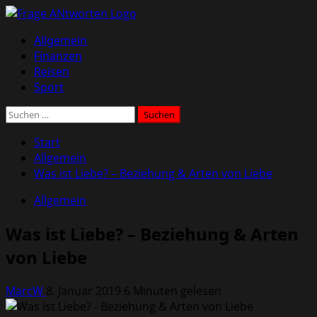
Zum
Inhalt
Primäres
Allgemein
springen
Menü
Finanzen
Reisen
Sport
Suchen
nach:
Start
Allgemein
Was ist Liebe? – Beziehung & Arten von Liebe
Allgemein
Was ist Liebe? – Beziehung & Arten
von Liebe
MarcW
8. Januar 2019
6 Minuten gelesen