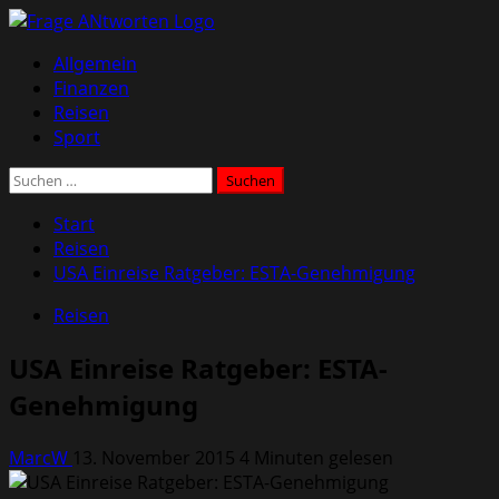
Zum
Inhalt
Primäres
Allgemein
springen
Menü
Finanzen
Reisen
Sport
Suchen
nach:
Start
Reisen
USA Einreise Ratgeber: ESTA-Genehmigung
Reisen
USA Einreise Ratgeber: ESTA-
Genehmigung
MarcW
13. November 2015
4 Minuten gelesen