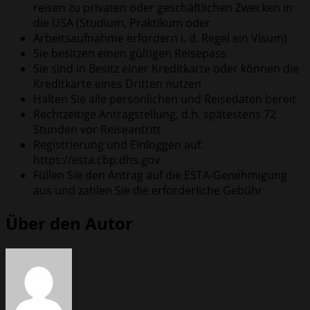
reisen zu privaten oder geschäftlichen Zwecken in
die USA (Studium, Praktikum oder
Arbeitsaufnahme erfordern i. d. Regel ein Visum)
Sie besitzen einen gültigen Reisepass
Sie sind in Besitz einer Kreditkarte oder können die
Kreditkarte eines Dritten nutzen
Halten Sie alle persönlichen und Reisedaten bereit
Rechtzeitige Antragstellung, d.h. spätestens 72
Stunden vor Reiseantritt
Registrierung und Einloggen auf:
https://esta.cbp.dhs.gov
Füllen Sie den Antrag auf die ESTA-Genehmigung
aus und zahlen Sie die erforderliche Gebühr
Über den Autor