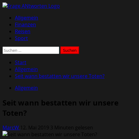
Zum
Inhalt
Primäres
Allgemein
springen
Menü
Finanzen
Reisen
Sport
Suchen
nach:
Start
Allgemein
Seit wann bestatten wir unsere Toten?
Allgemein
Seit wann bestatten wir unsere
Toten?
MarcW
12. Mai 2019
3 Minuten gelesen