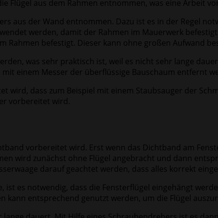
die Flügel aus dem Rahmen entnommen, was eine Arbeit von
rs aus der Wand entnommen. Dazu ist es in der Regel not
verwendet werden, damit der Rahmen im Mauerwerk befestig
ch am Rahmen befestigt. Dieser kann ohne großen Aufwand be
den, was sehr praktisch ist, weil es nicht sehr lange dau
 mit einem Messer der überflüssige Bauschaum entfernt w
et wird, dass zum Beispiel mit einem Staubsauger der Schmut
r vorbereitet wird.
chtband vorbereitet wird. Erst wenn das Dichtband am Fenst
n wird zunächst ohne Flügel angebracht und dann entsprec
sserwaage darauf geachtet werden, dass alles korrekt eingest
ist es notwendig, dass die Fensterflügel eingehängt werden
en kann entsprechend genutzt werden, um die Flügel auszur
 lange dauert. Mit Hilfe eines Schraubendrehers ist es dann