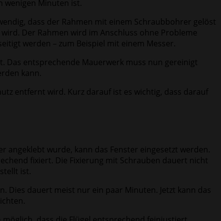
 wenigen Minuten ist.
wendig, dass der Rahmen mit einem Schraubbohrer gelöst
t wird. Der Rahmen wird im Anschluss ohne Probleme
seitigt werden – zum Beispiel mit einem Messer.
ert. Das entsprechende Mauerwerk muss nun gereinigt
erden kann.
z entfernt wird. Kurz darauf ist es wichtig, dass darauf
er angeklebt wurde, kann das Fenster eingesetzt werden.
hend fixiert. Die Fixierung mit Schrauben dauert nicht
ellt ist.
. Dies dauert meist nur ein paar Minuten. Jetzt kann das
ichten.
 möglich, dass die Flügel entsprechend feinjustiert