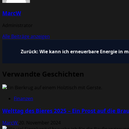
MarcW
Administrator
Alle Beiträge anzeigen
Beitragsnavigation
Zurück:
Wie kann ich erneuerbare Energie in 
Verwandte Geschichten
Finanzen
Welttag des Bieres 2025 – Ein Prost auf die Bra
MarcW
20. November 2024