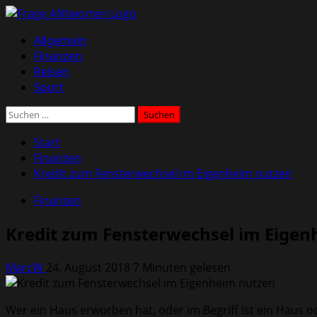
Zum
Inhalt
Primäres
Allgemein
springen
Menü
Finanzen
Reisen
Sport
Suchen
nach:
Start
Finanzen
Kredit zum Fensterwechsel im Eigenheim nutzen
Finanzen
Kredit zum Fensterwechsel im Eigen
MarcW
24. August 2018
7 Minuten gelesen
Wer ein Haus erworben hat, oder im Begriff ist ein Haus