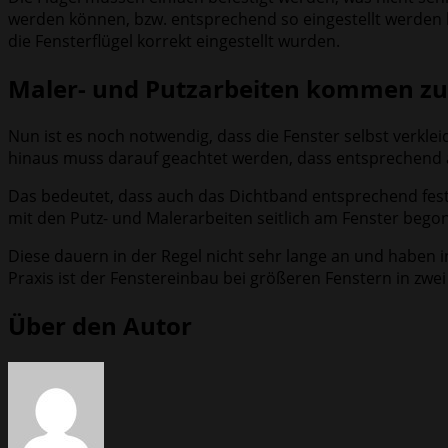
werden können, bzw. entsprechend so eingestellt werden k
die Fensterflügel korrekt eingestellt wurden.
Maler- und Putzarbeiten kommen zu
Nun ist es noch notwendig, dass die Fenster selbst verkle
hinaus muss darauf geachtet werden, dass entsprechend al
Das bedeutet, dass auch das Dichtband entsprechend festge
mit den Putz- und Malerarbeiten seitlich am Fenster beg
Diese dauern in der Regel nicht sehr lange an und haben i
Praxis ist der Fenstereinbau bei größeren Fenstern in zwei
Über den Autor