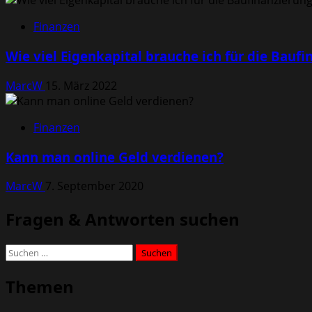
Finanzen
Wie viel Eigenkapital brauche ich für die Bauf
MarcW
15. März 2022
Finanzen
Kann man online Geld verdienen?
MarcW
7. September 2020
Fragen & Antworten suchen
Suchen
nach:
Themen