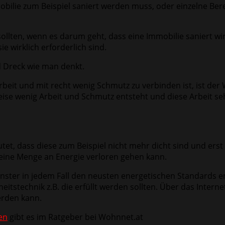
mobilie zum Beispiel saniert werden muss, oder einzelne Be
sollten, wenn es darum geht, dass eine Immobilie saniert wi
e wirklich erforderlich sind.
d Dreck wie man denkt.
 Arbeit und mit recht wenig Schmutz zu verbinden ist, ist de
weise wenig Arbeit und Schmutz entsteht und diese Arbeit se
tet, dass diese zum Beispiel nicht mehr dicht sind und ers
 eine Menge an Energie verloren gehen kann.
e Fenster in jedem Fall den neusten energetischen Standard
eitstechnik z.B. die erfüllt werden sollten. Über das Intern
erden kann.
en
gibt es im Ratgeber bei Wohnnet.at