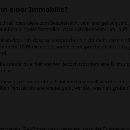
 in einer Immobilie?
chteil, dass diese zum Beispiel nicht sehr energetisch sind
 informiert wird feststellen, dass sich die Fenster im Laufe
 allein dadurch, dass sie entsprechend nicht mehr dicht sin
nicht mehr 100% dicht sind, sondern entsprechend ein Luftzu
ind.
lle Standards erfüllt werden, jedoch trotzdem eine Dichtung 
en ist.
einzelnen Fenster ohne Probleme eingestellt werden können
ten Fenster hin und wieder geölt werden, was den großen Vo
terschätzen. Sie können dazu beitragen, dass der Energieverb