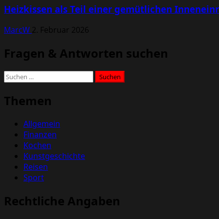
Heizkissen als Teil einer gemütlichen Innenein
MarcW
2. Februar 2026
Fragen & Antworten suchen
Suchen
nach:
Themen
Allgemein
Finanzen
Kochen
Kunstgeschichte
Reisen
Sport
Rechtliche Angaben