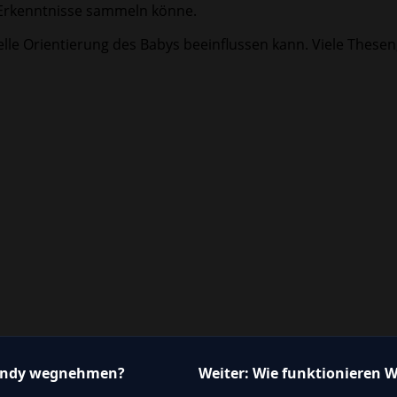
 Erkenntnisse sammeln könne.
uelle Orientierung des Babys beeinflussen kann. Viele These
 Handy wegnehmen?
Weiter:
Wie funktionieren W