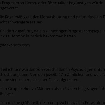
n Progesteron Homo- oder Bisexualität begünstigen würde. 
sgewertet.
ie Regelmäßigkeit der Monatsblutung und dafür, dass ein E
icht schwangere Frauen.
tlich zugeführt, da ein zu niedriger Progesteronspiegel z
er das Hormon künstlich bekommen hatten.
 Teilnehmer wurden von verschiedenen Psychologen untersu
hlecht angeben. Von den jeweils 17 männlichen und weiblic
uppe sind keinerlei solcher Fälle aufgetreten.
steron-Gruppe eher zu Männern als zu Frauen hingezogen fühl
ählt war.
rmon eine größere Rolle in der psychosozialen Entwicklung