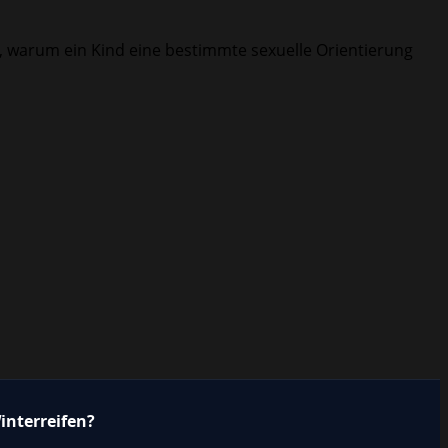
n, warum ein Kind eine bestimmte sexuelle Orientierung
interreifen?