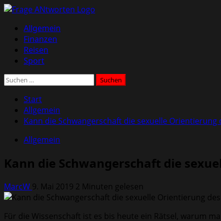
Zum
Inhalt
Primäres
Allgemein
springen
Menü
Finanzen
Reisen
Sport
Suchen
nach:
Start
Allgemein
Kann die Schwangerschaft die sexuelle Orientierung 
Allgemein
Kann die Schwangerschaft die sexuel
MarcW
9. Mai 2019
2 Minuten gelesen
Für die Wissenschaft ist es bis heute ein Rätsel, warum