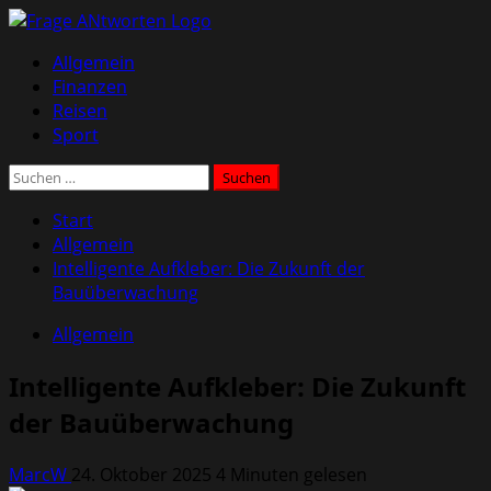
Zum
Inhalt
Primäres
Allgemein
springen
Menü
Finanzen
Reisen
Sport
Suchen
nach:
Start
Allgemein
Intelligente Aufkleber: Die Zukunft der
Bauüberwachung
Allgemein
Intelligente Aufkleber: Die Zukunft
der Bauüberwachung
MarcW
24. Oktober 2025
4 Minuten gelesen