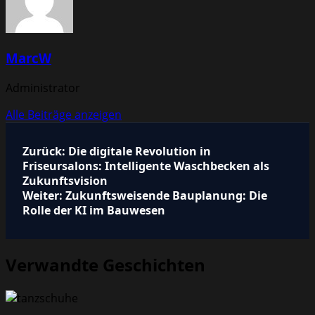
MarcW
Administrator
Alle Beiträge anzeigen
Beitragsnavigation
Zurück:
Die digitale Revolution in
Friseursalons: Intelligente Waschbecken als
Zukunftsvision
Weiter:
Zukunftsweisende Bauplanung: Die
Rolle der KI im Bauwesen
Verwandte Geschichten