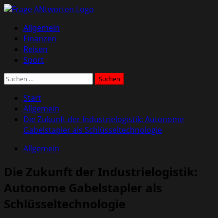
Zum
Inhalt
Primäres
Allgemein
springen
Menü
Finanzen
Reisen
Sport
Suchen
nach:
Start
Allgemein
Die Zukunft der Industrielogistik: Autonome
Gabelstapler als Schlüsseltechnologie
Allgemein
Die Zukunft der Industrielogistik:
Autonome Gabelstapler als
Schlüsseltechnologie