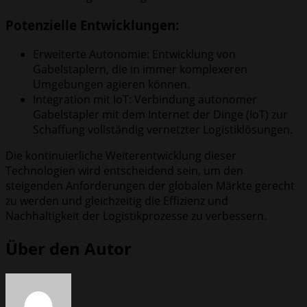
Potenzielle Entwicklungen:
Erweiterte Autonomie: Entwicklung von
Gabelstaplern, die in immer komplexeren
Umgebungen agieren können.
Integration mit IoT: Verbindung autonomer
Gabelstapler mit dem Internet der Dinge (IoT) zur
Schaffung vollständig vernetzter Logistiklösungen.
Die kontinuierliche Weiterentwicklung dieser
Technologien wird entscheidend sein, um den
steigenden Anforderungen der globalen Märkte gerecht
zu werden und gleichzeitig die Effizienz und
Nachhaltigkeit der Logistikprozesse zu verbessern.
Über den Autor