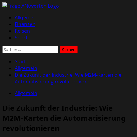
Zum
Inhalt
Primäres
Allgemein
springen
Menü
Finanzen
Reisen
Sport
Suchen
nach:
Start
Allgemein
Die Zukunft der Industrie: Wie M2M-Karten die
Automatisierung revolutionieren
Allgemein
Die Zukunft der Industrie: Wie
M2M-Karten die Automatisierung
revolutionieren