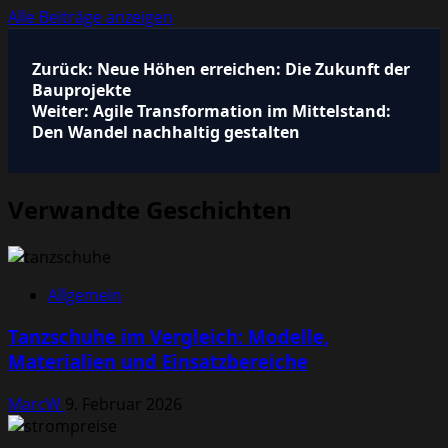
Alle Beiträge anzeigen
Beitragsnavigation
Zurück:
Neue Höhen erreichen: Die Zukunft der
Bauprojekte
Weiter:
Agile Transformation im Mittelstand:
Den Wandel nachhaltig gestalten
Verwandte Geschichten
Allgemein
Tanzschuhe im Vergleich: Modelle,
Materialien und Einsatzbereiche
MarcW
9. Februar 2026