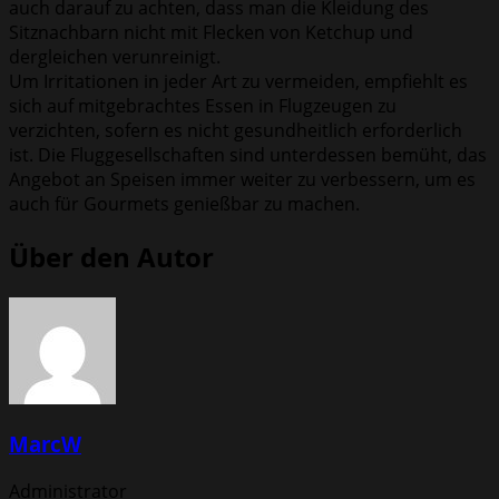
auch darauf zu achten, dass man die Kleidung des
Sitznachbarn nicht mit Flecken von Ketchup und
dergleichen verunreinigt.
Um Irritationen in jeder Art zu vermeiden, empfiehlt es
sich auf mitgebrachtes Essen in Flugzeugen zu
verzichten, sofern es nicht gesundheitlich erforderlich
ist. Die Fluggesellschaften sind unterdessen bemüht, das
Angebot an Speisen immer weiter zu verbessern, um es
auch für Gourmets genießbar zu machen.
Über den Autor
MarcW
Administrator