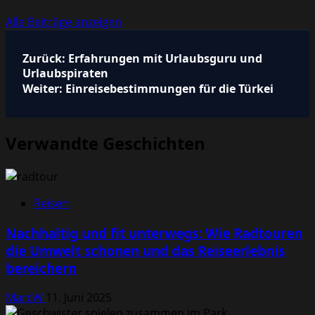
Alle Beiträge anzeigen
Beitragsnavigation
Zurück:
Erfahrungen mit Urlaubsguru und
Urlaubspiraten
Weiter:
Einreisebestimmungen für die Türkei
Verwandte Geschichten
Reisen
Nachhaltig und fit unterwegs: Wie Radtouren
die Umwelt schonen und das Reiseerlebnis
bereichern
MarcW
11. Juni 2025