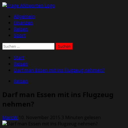
Zum
Inhalt
Primäres
Allgemein
springen
Menü
Finanzen
Reisen
Sport
Suchen
nach:
Start
Reisen
Darf man Essen mit ins Flugzeug nehmen?
Reisen
Darf man Essen mit ins Flugzeug
nehmen?
MarcW
10. November 2015
3 Minuten gelesen