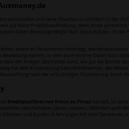
i Auxmoney.de
rn vorzustellen und seine Situation zu schildern in der Hof
erk auf diese Projektbeschreibung, denn direkt persönlich
anzen Daten die einzige Möglichkeit abzuschätzen, ob der 
öhen, indem er Sicherheiten hinterlegt, wie beispielsweise
 Bewertungssystem, zu dem auch externe Daten dazu zählen
o dass der Anleger abschätzen kann, wie gut die Bonität de
xmoney mit dem Kreditvertrag beim Kreditnehmer, der diese
itauszahlung nach der vollständigen Finanzierung durch di
ey
sene
Kreditplattform von Privat an Privat
handelt, ist sich
nehmen seit mehreren Jahren existiert, öffentlich auch Wer
iven Stimmen und Kunden Erfahrungen mit dem Service von a