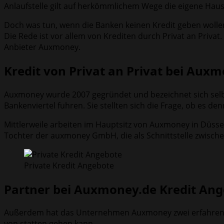
Anlaufstelle gilt auf herkömmlichem Wege die eigene Ha
Doch was tun, wenn die Banken keinen Kredit geben wollen
Die Rede ist vor allem von Krediten durch Privat an Privat.
Anbieter Auxmoney.
Kredit von Privat an Privat bei Aux
Auxmoney wurde 2007 gegründet und bezeichnet sich selbs
Bankenviertel fuhren. Sie stellten sich die Frage, ob es de
Mittlerweile arbeiten im Hauptsitz von Auxmoney in Düss
Tochter der auxmoney GmbH, die als Schnittstelle zwisch
Private Kredit Angebote
Partner bei Auxmoney.de Kredit An
Außerdem hat das Unternehmen Auxmoney zwei erfahrene Pa
von statten gehen kann.