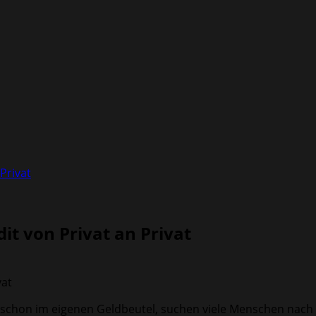
Privat
t von Privat an Privat
hon im eigenen Geldbeutel, suchen viele Menschen nach eine