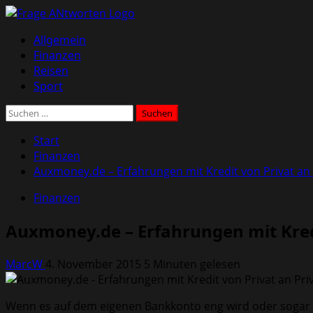
Zum
Inhalt
Primäres
Allgemein
springen
Menü
Finanzen
Reisen
Sport
Suchen
nach:
Start
Finanzen
Auxmoney.de – Erfahrungen mit Kredit von Privat an 
Finanzen
Auxmoney.de – Erfahrungen mit Kredi
MarcW
4. November 2015
5 Minuten gelesen
Wenn es auf dem eigenen Bankkonto eng wird oder sogar sc