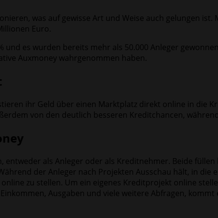
tionieren, was auf gewisse Art und Weise auch gelungen ist
illionen Euro.
6 % und es wurden bereits mehr als 50.000 Anleger gewonne
ternative Auxmoney wahrgenommen haben.
t
vestieren ihr Geld über einen Marktplatz direkt online in d
ußerdem von den deutlich besseren Kreditchancen, während
oney
n, entweder als Anleger oder als Kreditnehmer. Beide füllen
ährend der Anleger nach Projekten Ausschau hält, in die er
online zu stellen. Um ein eigenes Kreditprojekt online stell
s, Einkommen, Ausgaben und viele weitere Abfragen, kommt 