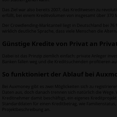
Das Ziel war also bereits 2007, das Kreditwesen zu revolu
erfüllt, bei einem Kreditvolumen von insgesamt über 370 M
Der Crowdlending-Marktanteil liegt in Deutschland bei 7
wirklich deutliche Sprache, dass viele Menschen die Al
Günstige Kredite von Privat an Priva
Dabei ist das Prinzip ziemlich einfach: private Anleger in
Banken fallen weg und die Kreditsuchenden profitieren a
So funktioniert der Ablauf bei Auxm
Bei Auxmoney gibt es zwei Möglickeiten sich zu registriere
Daten aus, doch danach trennen sich natürlich die Wege. W
Kreditnehmer damit beschäftigt, ein eigenes Kreditprojekt 
Standarddaten für einen Kreditbetrag, wie Familienstatu
Projektbeschreibung an.