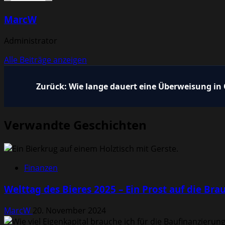
MarcW
Administrator
Alle Beiträge anzeigen
Beitragsnavigation
Zurück:
Wie lange dauert eine Überweisung in
Verwandte Geschichten
Finanzen
Welttag des Bieres 2025 – Ein Prost auf die Bra
MarcW
20. November 2024