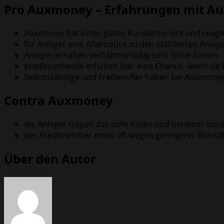
Pro Auxmoney – Erfahrungen mit A
Auxmoney hat einen guten Kundenservice und reagiert
für Anleger eine Alternative zu den etablierten Anlag
Anleger erhalten verhältnismäßig sehr hohe Zinsen.
Kreditsuchende erhalten hier eine Chance, wenn si
Selbstständige und Freiberufler haben bei Auxmoney
Contra Auxmoney
die Anleger tragen das volle Risiko und bei einer Ins
der Kreditnehmer muss oft wegen geringerer Bonität
Über den Autor