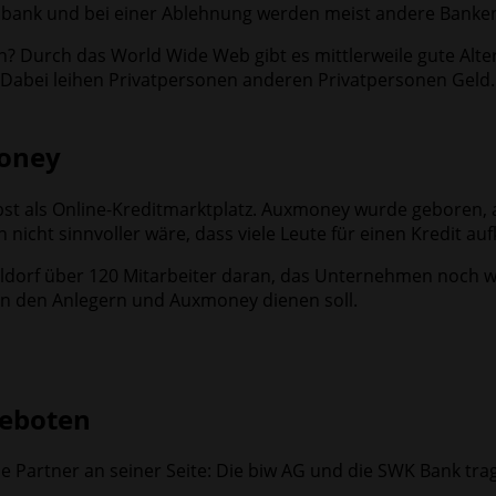
usbank und bei einer Ablehnung werden meist andere Banke
? Durch das World Wide Web gibt es mittlerweile gute Alte
 Dabei leihen Privatpersonen anderen Privatpersonen Geld. Al
money
t als Online-Kreditmarktplatz. Auxmoney wurde geboren, a
nn nicht sinnvoller wäre, dass viele Leute für einen Kredit a
eldorf über 120 Mitarbeiter daran, das Unternehmen noch w
en den Anlegern und Auxmoney dienen soll.
geboten
rtner an seiner Seite: Die biw AG und die SWK Bank tragen