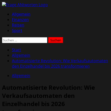
Zum
Inhalt
Primäres
Allgemein
springen
Menü
Finanzen
Reisen
Sport
Suchen
nach:
Start
Allgemein
Automatisierte Revolution: Wie Verkaufsautomaten
den Einzelhandel bis 2026 transformieren
Allgemein
Automatisierte Revolution: Wie
Verkaufsautomaten den
Einzelhandel bis 2026