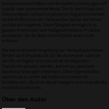
Konsumentenverhalten und die Kaufentscheidungen auf
subtile, aber bedeutende Weise. Durch den Einsatz von
Datenanalysen und personalisierten Angeboten können
sie die Präferenzen der Verbraucher besser verstehen
und darauf reagieren. Diese Fähigkeit ermöglicht es,
gezielte Promotions und maßgeschneiderte Produkte
anzubieten, die die Wahrscheinlichkeit eines Kaufs
erhöhen.
Die automatisierte Umgebung von Verkaufsautomaten
fördert auch Impulskäufe. Da die Automaten rund um
die Uhr verfügbar sind und oft an strategischen
Standorten platziert werden, können sie spontane
Kaufentscheidungen erleichtern. Diese Eigenschaften
machen sie zu einem wertvollen Instrument für
Einzelhändler, die ihren Absatz steigern und neue Märkte
erschließen möchten.
Über den Autor