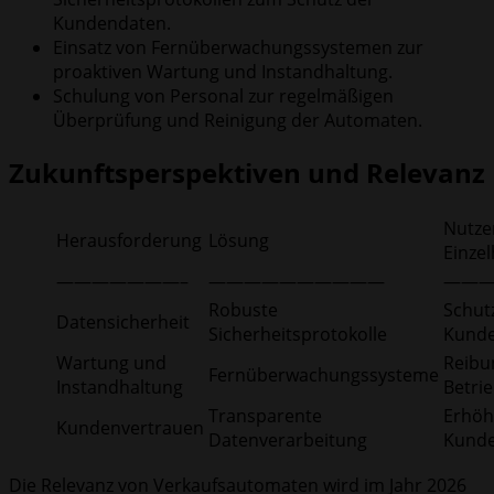
Kundendaten.
Einsatz von Fernüberwachungssystemen zur
proaktiven Wartung und Instandhaltung.
Schulung von Personal zur regelmäßigen
Überprüfung und Reinigung der Automaten.
Zukunftsperspektiven und Relevanz
Nutze
Herausforderung
Lösung
Einze
———————–
——————————
——
Robuste
Schut
Datensicherheit
Sicherheitsprotokolle
Kund
Wartung und
Reibu
Fernüberwachungssysteme
Instandhaltung
Betri
Transparente
Erhöh
Kundenvertrauen
Datenverarbeitung
Kunde
Die Relevanz von Verkaufsautomaten wird im Jahr 2026