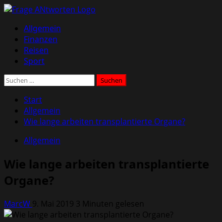
Zum
Inhalt
Primäres
Allgemein
springen
Menü
Finanzen
Reisen
Sport
Suchen
nach:
Start
Allgemein
Wie lange arbeiten transplantierte Organe?
Allgemein
Wie lange arbeiten transplantierte
Organe?
MarcW
9. Mai 2019
3 Minuten gelesen