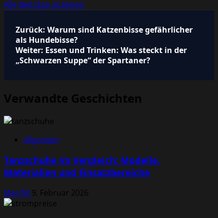
Alle Beiträge anzeigen
Beitragsnavigation
Zurück:
Warum sind Katzenbisse gefährlicher
als Hundebisse?
Weiter:
Essen und Trinken: Was steckt in der
„Schwarzen Suppe“ der Spartaner?
Verwandte Geschichten
Allgemein
Tanzschuhe im Vergleich: Modelle,
Materialien und Einsatzbereiche
MarcW
9. Februar 2026