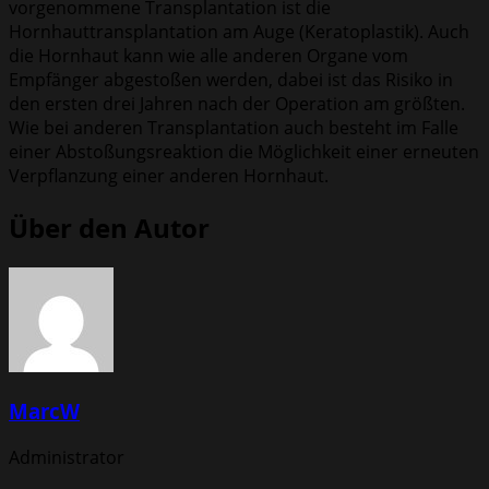
vorgenommene Transplantation ist die
Hornhauttransplantation am Auge (Keratoplastik). Auch
die Hornhaut kann wie alle anderen Organe vom
Empfänger abgestoßen werden, dabei ist das Risiko in
den ersten drei Jahren nach der Operation am größten.
Wie bei anderen Transplantation auch besteht im Falle
einer Abstoßungsreaktion die Möglichkeit einer erneuten
Verpflanzung einer anderen Hornhaut.
Über den Autor
MarcW
Administrator